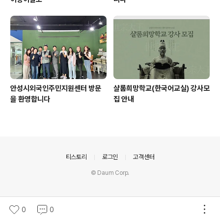
안성시외국인주민지원센터 방문
샬롬희망학교(한국어교실) 강사모
을 환영합니다
집 안내
의안내
티스토리
로그인
고객센터
© Daum Corp.
0
0