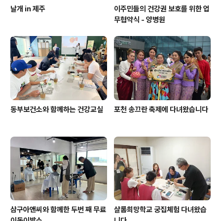
날개 in 제주
이주민들의 건강권 보호를 위한 업
무협약식 - 양병원
동부보건소와 함께하는 건강교실
포천 송끄란 축제에 다녀왔습니다
삼구아앤씨와 함께한 두번 째 무료
샬롬희망학교 궁집체험 다녀왔습
이동이발소
니다