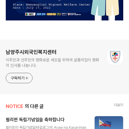
로그 정보
남양주시외국인복지센터
이주민과 선주민의 평화로운 세상을 위하여 샬롬의집이 평화
의 인사를 나눕니다.
구독하기
더보기
NOTICE
의 다른 글
필리핀 독립기념일을 축하합니다
글 내용
필리핀의 독립기념일(타갈로그어: Araw ng Kasarinlan,