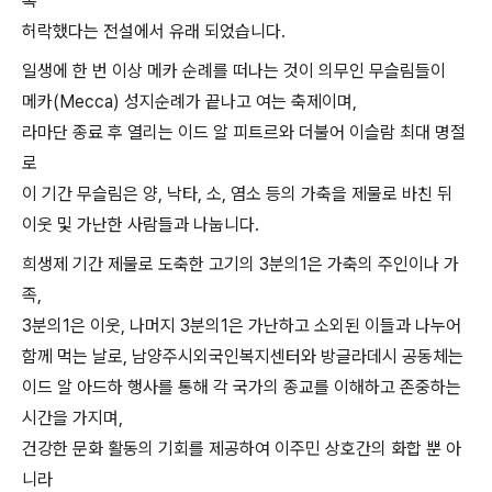
록
허락했다는 전설에서 유래 되었습니다
.
일생에 한 번 이상 메카 순례를 떠나는 것이 의무인 무슬림들이
메카
(Mecca)
성지순례가 끝나고 여는 축제이며
,
라마단 종료 후 열리는 이드 알 피트르와 더불어 이슬람 최대 명절
로
이 기간 무슬림은 양
,
낙타
,
소
,
염소 등의 가축을 제물로 바친 뒤
이웃 및 가난한 사람들과 나눕니다
.
희생제 기간 제물로 도축한 고기의
3
분의
1
은 가축의 주인이나 가
족
,
3
분의
1
은 이웃
,
나머지
3
분의
1
은 가난하고 소외된 이들과 나누어
함께 먹는 날로, 남양주시외국인복지센터와 방글라데시 공동체는
이드 알 아드하 행사를 통해 각 국가의 종교를 이해하고 존중하는
시간을 가지며
,
건강한 문화 활동의 기회를 제공하여 이주민 상호간의 화합 뿐 아
니라