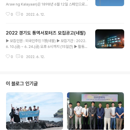
Araw ng Kalayaan)은 1898년 6월 12일 스페인으로부
터 독립된 날을 기념하는 국경일이다. 1962년에 국경일로
0
0
2022. 6. 12.
지정됐다. 오늘은 필리핀 독립기념일 입니다. 남양주시외
국인복지센터는 필리핀의 독립기념일을 진심을 다해 축하
합니다. 필리핀, 327년 만의 기쁨 ‘Independence Da
2022 경기도 통역서포터즈 모집공고(네팔)
y’ 필리핀은 1571년부터 약 327년 동안 스페인의 식민 지
글 내용
배를 당해왔는데요. 스페인의 식민 지배 기간 동안 수차례
▶ 모집인원 : 외국인주민 1명(네팔) ▶ 모집기간 : 2022.
의 민족 혁명을 일으키며 독립에 대한 강한 의지를 보였습
6. 10.(금) ~ 6. 24.(금) 오후 6시까지 (15일간) ▶ 활동기
니다. 이후 1898년 미국-스페인 전쟁에서 스페인이 패배
간 : 통역 서포터즈 위촉일 ~ 2022. 12. 31. ▶ 자격요건
하자 필리핀 초대 대통령이자 독립운동가인 에밀리오 아기
0
0
2022. 6. 12.
※ 1), 2) 를 모두 충족해야 함 1) 합법적인 한국 체류기간 2
날도가 1898년 6월 12일 필리핀의 독립을 선언했죠. 필
년 이상 결혼이민자, 영주권자, 귀화자 등 (경기도 거주) 2)
리..
한국어능력 (①~③ 중 하나에 해당하면 됨) ① 한국어능력
시험 4급 또는 법무부 사회통합프로그램 4단계 이수자 ②
한국어능력시험 3급(사회통합프로그램 3단계) 보유자이
이 블로그 인기글
거나 외국인주민 관련 기관 경력이 2년 이상인 자 ③ 그밖
에 남양주시외국인복지센터에서 한국어 소통 및 통역서비
스가 충분히 가능하다고 인정이 되는 자 - 국내활동이력(경
력)과 한국어 구사능력 ▶ 접수 방법..