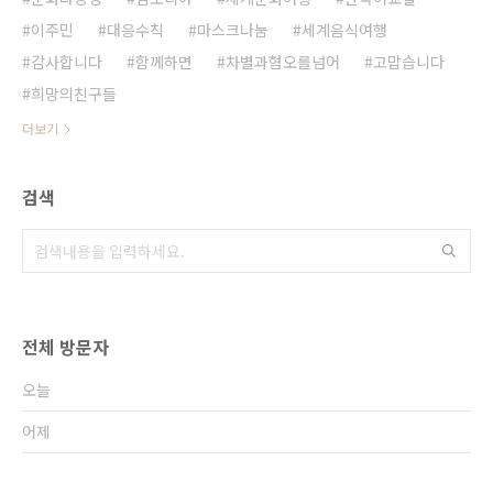
이주민
대응수칙
마스크나눔
세계음식여행
감사합니다
함께하면
차별과혐오를넘어
고맙습니다
희망의친구들
더보기
검색
전체 방문자
오늘
어제