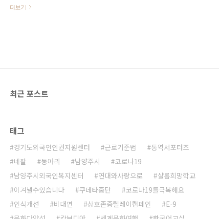
의를 위해 애쓰고 있는 미얀마와 연
더보기
대합니다! [캠페인참여 링크 안내]
campaigns.kr/campaigns/304/pickets
최근 포스트
태그
경기도외국인인권지원센터
근로기준법
통역서포터즈
네팔
동아리
남양주시
코로나19
남양주시외국인복지센터
연대와사랑으로
샬롬희망학교
이겨낼수있습니다
쿠데타중단
코로나19를극복해요
인식개선
비대면
상호존중릴레이캠페인
E-9
문화다양성
캄보디아
세계문화여행
한국어교실