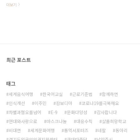
복지관 장선영관장님의 따뜻한 마음
더보기
을 이어받아 ‘상호존중 릴레이 캠페
인’에 함께하게 되었습니다.이주민
200만 시대! 상호존중은 이제 선택
이 아닌 필수능력입니다.상호존중은
다문화사회를 살아가는 우리들의 생
존에 반드시 요구되는 생애핵심능력
입니다.남양주시외국인복지센터는
이주민과 선주민이 더불어 살아가는
최근 포스트
사람중심의 지역사회를 만들기 위해
노력하고 있습니다.앞으로도 이주민
과 선주민이 함께 평화로운 삶을 영
위할 수 있도록 서로를 존중하는 상
태그
호존중의 문화를 정착시키기 위해 최
선을 다하고자 합니다.우리 모두 존
세계음식여행
한국어교실
근로기준법
함께하면
중하고 존중받는 친다문화적 지역사
회를 만들어가는데 함께 해주세요!이
인식개선
이주민
캄보디아
코로나19를극복해요
길에 소중한 발걸음을 더해주실 소중
차별과혐오를넘어
E-9
문화다양성
감사합니다
한 기관으로남양주가족센터 이주연
연대와사랑으로
마스크나눔
대응수칙
샬롬희망학교
센터장님을 소개합..
비대면
세계문화여행
통역서포터즈
네팔
동아리
경기도외국인인권지원센터
쿠데타중단
남양주시