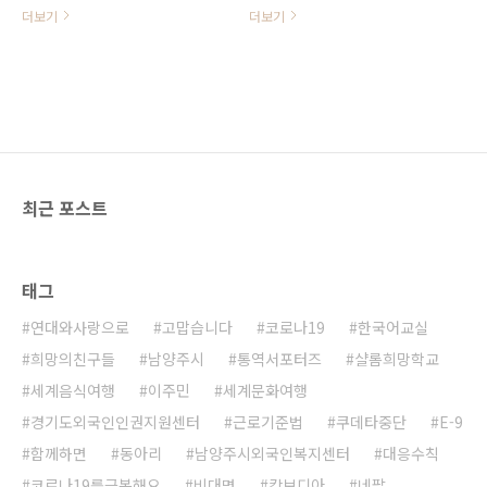
세계문화여행 2탄 세계음식여행 투
만들기 가이드 영상입니다. 참고하세
더보기
더보기
론만들기 가이드 영상입니다. 참고하
요 ^^
세요 ^^ www.shalomhouse.kr
최근 포스트
태그
연대와사랑으로
고맙습니다
코로나19
한국어교실
희망의친구들
남양주시
통역서포터즈
샬롬희망학교
세계음식여행
이주민
세계문화여행
경기도외국인인권지원센터
근로기준법
쿠데타중단
E-9
함께하면
동아리
남양주시외국인복지센터
대응수칙
코로나19를극복해요
비대면
캄보디아
네팔