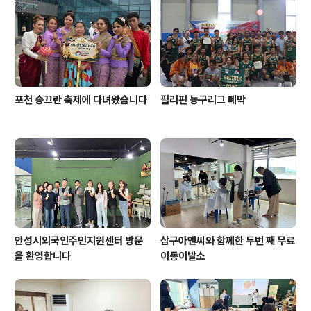
포천 송끄란 축제에 다녀왔습니다
필리핀 농구리그 폐막
안성시외국인주민지원센터 방문
삼구아앤씨와 함께한 두번 째 무료
을 환영합니다
이동이발소