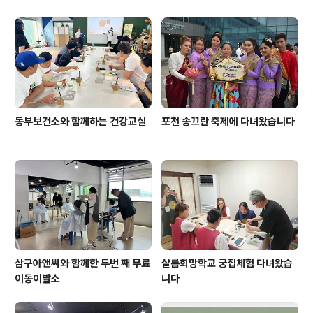
동부보건소와 함께하는 건강교실
포천 송끄란 축제에 다녀왔습니다
삼구아앤씨와 함께한 두번 째 무료
샬롬희망학교 궁집체험 다녀왔습
이동이발소
니다