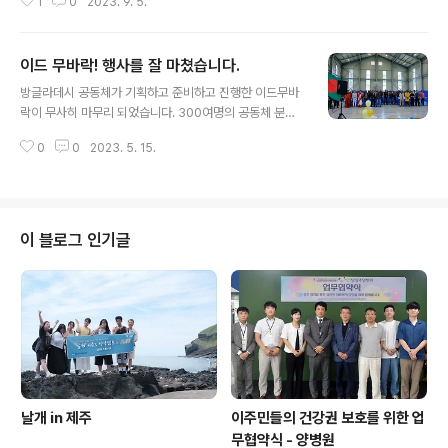
1
0
2023. 9. 5.
의 독립기념일을 축하할 수 있었습니다. 같은 식민의 아픔
을 이겨내고 독립을 쟁취한 베트남과 대한민국, 비슷한 근
현대사의 굴곡을 견디어 내고 새로운 미래를 향해 발돋음
이드 무바락! 행사를 잘 마쳤습니다.
하는 두 나라가 함께 행복하게 잘 살아갈 수 있는 세상을 이
글 내용
끌어가는 동반자가 되길 소망해봅니다. 다시한 번 베트남
방글라데시 공동체가 기획하고 준비하고 진행한 이드무바
독립기념의 뜻 을 되새기며, 행사에 함께 해주신 많은 분들
락이 무사히 마무리 되었습니다. 300여명의 공동체 분들
과 특히 이번 행사를 알차게 준비해주신 베트남 공동체 여
이 함께 참여한 이번 행사를 통해 나눔의 의미를 되새기고
러분께 감사의 인사를 전합니다.
0
0
2023. 5. 15.
서로 간의 결속을 다지는 기회가 되었습니다. "이드 무바락
(Eid Mubarak)", '축복받는 '이드'가 되기를 기원한다' 라
는 의미로 형편이 좀 나은 사람은 소를 잡고, 그렇지 못한
사람은 여러명이 돈을 모아 소나 양을 사서 잡아 이웃과 나
누는 나눔의 의미도 함께 있습니다. 이드 무바락의 의미는
이 블로그 인기글
어쩌면 공동체가 가지고 있는 정신과도 맞닿아 있습니다.
방글라데시 공동체가 더 많은 사람들과 함께 성장할 수 있
기를 기원하며, 이번 행사를 잘 준비하고 진행해준 공동체
여러분께 감사의 인사를 전합니다! '이드 무바락!!!!!!'
날개 in 제주
이주민들의 건강권 보호를 위한 업
무협약식 - 양병원