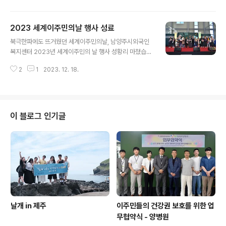
우리 아이들이 너무도 사랑스러웠습니다. 아이들이 좋아하
는 햄버거 간식도 먹었습니다. 누구도 아프지 않고 행복하
2023 세계이주민의날 행사 성료
기를 바래봅니다. 우리 아이들이 살아갈 지구도 아프지 않
글 내용
고 오래 오래 함께 할 수 있기를!!!!! 오늘 함께 나눔을 실천
북극한파에도 뜨거웠던 세계이주민의날, 남양주시외국인
해주신 여러분들께도 다시 한 번 감사인사를 드립니다. 고
복지센터 2023년 세계이주민의 날 행사 성황리 마쳤습니
맙습니다.
다. 남양주시외국인복지센터(센터장 이영신부)는 12월 17
2
1
2023. 12. 18.
일 세계이주민의 날 행사를 성황리에 개최하였다. 지난 20
21년부터 매년 12월 18일을 전후하여 유엔이 정한 세계이
주민의날 행사를 추진해왔다. 벌써 3회째를 맞이하는 이번
행사는 이주민의 인권과 권리를 보장하기 위한 인식개선의
장인 동시에 센터의 이주민 사업에 대한 한 해 성과정리를
이 블로그 인기글
위한 자리이기도 하다. 이날 행사에 이주민과 선주민 300
여명이 함께 모여 축하의 마당이 펼쳐졌다. 1부 기념식에서
는 한해동안 성실히 한국어교실에서 공부한 모범 학생들에
대한 시상식이 펼쳐졌고, 남양주에 터를 잡은 4개국(방글
라데시, 베트남, 중국, 필리핀) 공동..
날개 in 제주
이주민들의 건강권 보호를 위한 업
무협약식 - 양병원