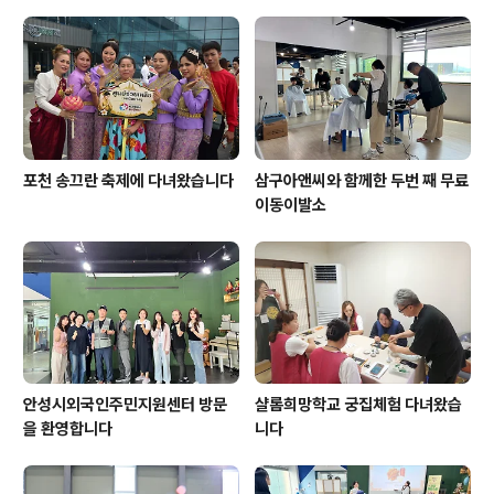
포천 송끄란 축제에 다녀왔습니다
삼구아앤씨와 함께한 두번 째 무료
이동이발소
안성시외국인주민지원센터 방문
샬롬희망학교 궁집체험 다녀왔습
을 환영합니다
니다