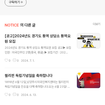
구독하기
더보기
NOTICE
의 다른 글
[공고]2024년도 경기도 통역 상담소 통역요
원 모집
글 내용
2024년도 경기도 통역 상담소 통역요원 모집 공고▶ 모집
인원 : 외국인주민 2명(중국, 몽골) ▶ 모집기간 : 202
4. 7. 1.(월) ~ 7. 15.(일) 오후 6시까지 (15일간) ▶ 활동기
0
0
2024. 7. 1.
간 : 2024. 7. 18. ~ 2024. 12. 31. ▶ 자격요
건 ※ 1), 2) 를 모두 충족해야 함 1) 합법적인 한국 체류기
간 2년 이상 결혼이민자, 영주권자, 귀화자 등 (경기도 거
필리핀 독립기념일을 축하합니다
주) 2) 한국어능력 (①~③ 중 하나에 해당하면 됨) ① 한국
글 내용
어능력시험 4급 또는 법무부 사회통합프로그램 4단계 이
1898년 6월 12일,남양주시외국인복지센터는 필리핀의
수자 ② 한국어능력시험 3급(사회통합프로그램 3단계) 보
독립기념일을 진심을 다해 축하합니다.오는 6월 23일! 필
유자이거나 외국인주민 관련 기관 경력이 2년 이상인 자
리핀 독립기념일을 축하하는 행사가 남양주외국인복지센
③ 그밖에 남양주시외국인복지센터에서 한국어 소통 및 통
0
0
2024. 6. 13.
터실내체육관에서 진행됩니다. 필리핀독립기념일에 대하
역서비스가 충분히 가능하다고 인정이 되는 ..
여 더 알아보기 https://kidshyundai.tistory.com/107