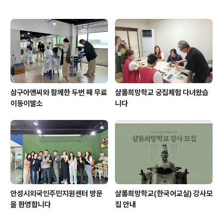
삼구아앤씨와 함께한 두번 째 무료
샬롬희망학교 궁집체험 다녀왔습
이동이발소
니다
안성시외국인주민지원센터 방문
샬롬희망학교(한국어교실) 강사모
을 환영합니다
집 안내