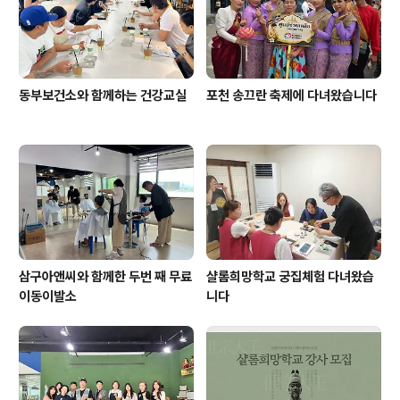
동부보건소와 함께하는 건강교실
포천 송끄란 축제에 다녀왔습니다
삼구아앤씨와 함께한 두번 째 무료
샬롬희망학교 궁집체험 다녀왔습
이동이발소
니다