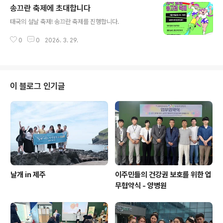
송끄란 축제에 초대합니다
글 내용
태국의 설날 축제! 송끄란 축제를 진행합니다.
0
0
2026. 3. 29.
이 블로그 인기글
날개 in 제주
이주민들의 건강권 보호를 위한 업
무협약식 - 양병원