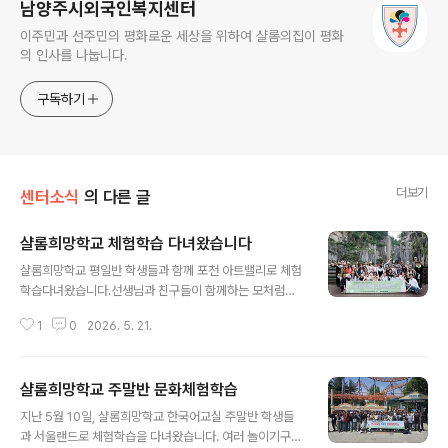
남양주시외국인복지센터
이주민과 선주민의 평화로운 세상을 위하여 샬롬의집이 평화
의 인사를 나눕니다.
구독하기
더보기
센터소식
의 다른 글
샬롬희망학교 체험학습 다녀왔습니다
글 내용
샬롬희망학교 평일반 학생들과 함께 포천 아트밸리로 체험
학습다녀왔습니다.선생님과 친구들이 함께하는 모처럼의
나들이였습니다.공부를 잘하려면 쉼이 필요하지요! 체험학
1
0
2026. 5. 21.
습은 그런 쉼의 과정 중 하나입니다.오늘 하루만큼은 공부
에 대한 부담, 일에 대한 부담, 가정에 대한 부담을모두 내
려놓고 서로 서로 더 친해지고 선생님과의 관계도 더 깊게
샬롬희망학교 주말반 문화체험학습
하는시간이 되었기를 기원합니다.
글 내용
지난 5월 10일, 샬롬희망학교 한국어교실 주말반 학생들
과 서울랜드로 체험학습을 다녀왔습니다. 여러 놀이기구를