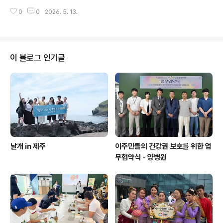
체험하며 일상 속 스트레스를 해소하고, 함께 공부하는 친
0
0
2026. 5. 13.
구들 및 강사 선생님과 맛있는 음식을 나누며 즐거운 시간
을 보냈습니다. 평일에는 열심히 일하고 주말에는 한국어
공부에 참여하느라 쌓였던 피로를 이번 체험학습을 통해
한 번에 해소할 수 있었습니다. 이번 활동이 학생들에게 잠
시나마 쉼과 힐링의 시간이 되었기를 바라며, 또 하나의 추
이 블로그 인기글
억을 쌓는 시간이 되었기를 바래봅니다.
날개 in 제주
이주민들의 건강권 보호를 위한 업
무협약식 - 양병원