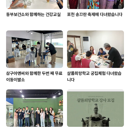
동부보건소와 함께하는 건강교실
포천 송끄란 축제에 다녀왔습니다
삼구아앤씨와 함께한 두번 째 무료
샬롬희망학교 궁집체험 다녀왔습
이동이발소
니다