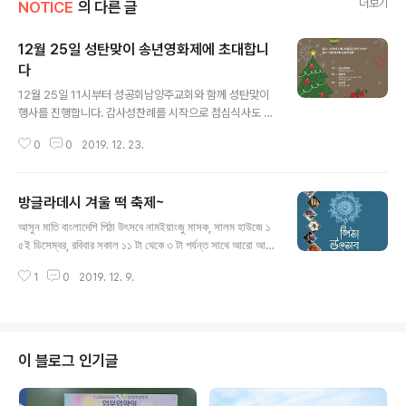
더보기
NOTICE
의 다른 글
12월 25일 성탄맞이 송년영화제에 초대합니
다
글 내용
12월 25일 11시부터 성공회남양주교회와 함께 성탄맞이
행사를 진행합니다. 감사성찬례를 시작으로 점심식사도 나
누고 영화도 봅니다. 함께 새해를 준비하는 송년회 자리도
0
0
2019. 12. 23.
마련되어 있습니다. 성탄 선물도 빼놓을 수 없겠지요????
모두 함께하는 이자리에 여러분 모두를 초대합니다. xin c
hào các ace tháng 12 ngày 25 vào lúc 11 giờ ở n
방글라데시 겨울 떡 축제~
hà thờ 성공회 có tổ chức lễ đón giáng sinh ace n
글 내용
ào có thời gian đến tham gia cho vui Nội dung : 1
আসুন মাতি বাংলাদেশি পিঠা উৎসবে নামইয়াংজু মাসক, সালম হাউজে ১
1 giờ Bất Đầu Làm Lễ Tạ Ơn 12 giờ bất đầu ăn trư
৫ই ডিসেম্বর, রবিবার সকাল ১১ টা থেকে ৩ টা পর্যন্ত সাথে আরো আ
a rồi xem phim và..
য়োজন করা হয়েছে নাচ ও গানের বিদেশের মাটিতে বাংলাদেশি পিঠার স্বাদ
1
0
2019. 12. 9.
বাংলাদেশীদের মিলনমেলা । আপনারা সকলে আমন্ত্রিত 일시 : 2019
년 12월 15일(일) 오전11~오후3시 장소 : 남양주시외국인
복지센터
이 블로그 인기글