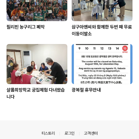
필리핀 농구리그 폐막
삼구아앤씨와 함께한 두번 째 무료
이동이발소
샬롬희망학교 궁집체험 다녀왔습
광복절 휴무안내
니다
의안내
티스토리
로그인
고객센터