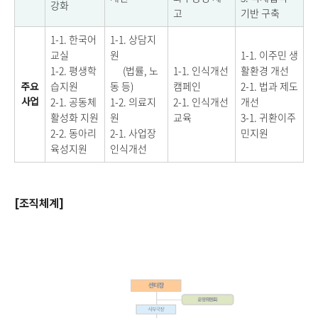
강화
고
기반 구축
1-1. 한국어
1-1. 상담지
교실
원
1-1. 이주민 생
1-2. 평생학
(법률, 노
1-1. 인식개선
활환경 개선
습지원
동 등)
캠페인
2-1. 법과 제도
주요
2-1. 공동체
1-2. 의료지
2-1. 인식개선
개선
사업
활성화 지원
원
교육
3-1. 귀환이주
2-2. 동아리
2-1. 사업장
민지원
육성지원
인식개선
[조직체계]