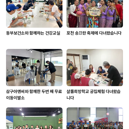
동부보건소와 함께하는 건강교실
포천 송끄란 축제에 다녀왔습니다
삼구아앤씨와 함께한 두번 째 무료
샬롬희망학교 궁집체험 다녀왔습
이동이발소
니다