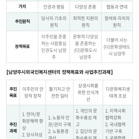
인권과 평등
다양성 존중
협동과 연대
가치
당사자 기초의
최적한 지원의
참여와 자치의
추진원칙
원칙
원칙
원칙
이주민을 존중
문화적 다양성
더불어 사는
하는 사람중심
을 존중하는
(다)문화생태도
정책목표
인권도시 남양
(다)문화도시
시 남양주
주
남양주
[남양주시외국인복지센터의 정책목표와 사업추진과제]
상생사회를
이주민의 안
활기차고 안
다문화복지생
추진
위한 인식개
정적 정착
전한 일터
태계 조성
목표
선
1. 개인의 문
1. 지역사회
1. 언어/문
1. 노동자 인
화수용성 제
협력강화
화문해력 향
권/권리 구제
고
2. 국내협력
추진
상
2. 노동환경
2. 집단의 문
기반 구축
과제
2. 당사자성
개선
화수용성 제
3. 국제협력