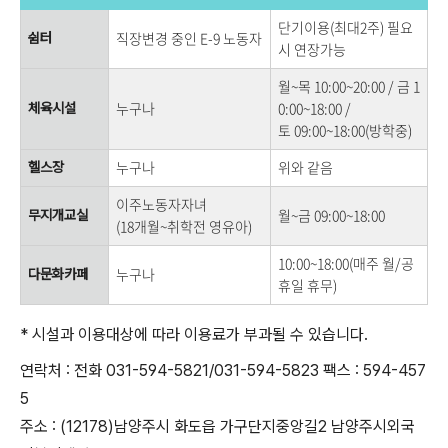
단기이용(최대2주) 필요
직장변경 중인 E-9 노동자
쉼터
시 연장가능
월~목 10:00~20:00 / 금 1
누구나
0:00~18:00 /
체육시설
토 09:00~18:00(방학중)
누구나
위와 같음
헬스장
이주노동자자녀
월~금 09:00~18:00
무지개교실
(18개월~취학전 영유아)
10:00~18:00(매주 월/공
누구나
다문화카페
휴일 휴무)
* 시설과
이용대상에 따라 이용료가 부과될 수 있습니다.
연락처 : 전화 031-594-5821/031-594-5823 팩스 : 594-457
5
주소 : (12178)남양주시 화도읍 가구단지중앙길2 남양주시외국