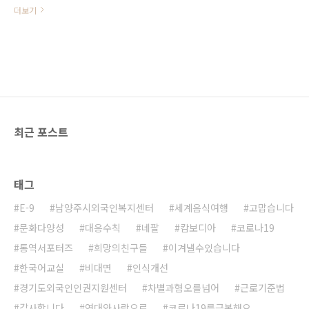
모집기간 : 7 월 1 일 ~ 8 월 31 일 접
더보기
수방법 : 전화 또는 센터방문 강의일 :
매주 토요일 19:00~21:00 개강일 :
2020년 7월 18일(토) * 개강일과 상
관없이 8월 31일까지 수강생을 모집
합니다. 반구성 : 기초반, 초급반, 중
급반, 고급반 총 4개반 문의 : 031-
594-5821 * 코로나19 감염방지를
위해 센터 방문시 반드시 마스크를
최근 포스트
착용하시기 바랍니다.
태그
E-9
남양주시외국인복지센터
세계음식여행
고맙습니다
문화다양성
대응수칙
네팔
캄보디아
코로나19
통역서포터즈
희망의친구들
이겨낼수있습니다
한국어교실
비대면
인식개선
경기도외국인인권지원센터
차별과혐오를넘어
근로기준법
감사합니다
연대와사랑으로
코로나19를극복해요