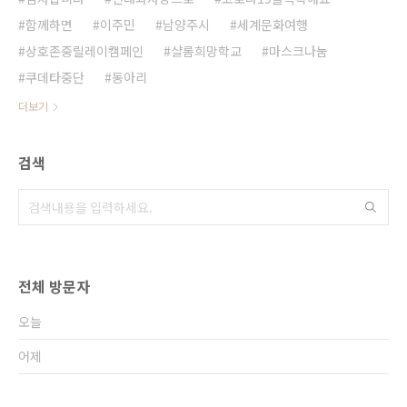
함께하면
이주민
남양주시
세계문화여행
상호존중릴레이캠페인
샬롬희망학교
마스크나눔
쿠데타중단
동아리
더보기
검색
전체 방문자
오늘
어제