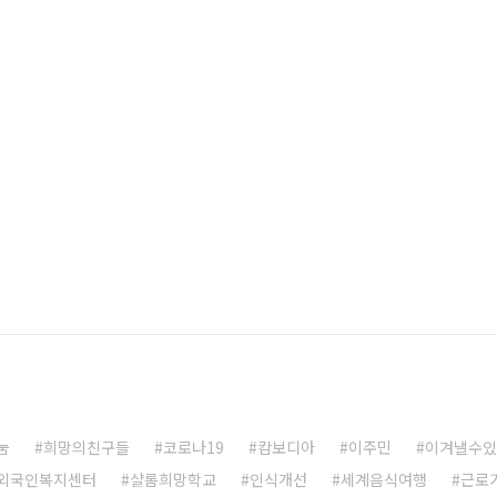
눔
희망의친구들
코로나19
캄보디아
이주민
이겨낼수있
외국인복지센터
샬롬희망학교
인식개선
세계음식여행
근로