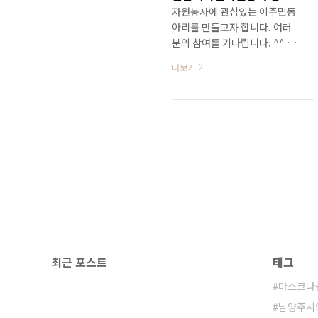
자원봉사에 관심있는 이주민동
아리를 만들고자 합니다. 여러
분의 참여를 기다립니다. ^^ 신
청 기간 : 6월 29일(월) ~ 7월 5
더보기
일(일) 모집 인원 : 15명 활동 기
간 : 7월~12월 활동 일시 : 매월
1회 예정 (정확한 일정은 추후
공지) (매월 1회 모임 회의 or
봉사 활동 실시) * 자원봉사자로
신청/등록하였다고 매번 참여
해야 하는 건 아니며, 본인이 가
능한 날짜에만 참여하셔도 됩니
다. * 정기 모임 / 집 수리 (도배,
벽지) / 어르신 가정 연탄 전달 /
김장 환경미화 캠페인 (벽면 페
인팅, 벽화 그리기 / 주변 쓰레기
최근 포스트
태그
분리수거)
마스크나
남양주시