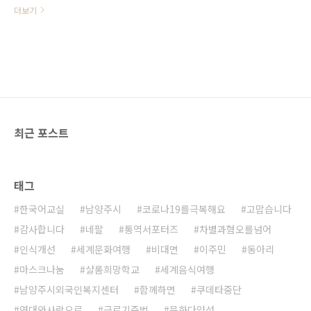
펼치고 있습니다. 코로나19로 이주
더보기
민에 대한 차별이 더욱 심화되고 있
습니다. 또한 대한민국은 OECD국가
에서 차별금지법이 없는 손에 꼽는
나라중 하나입니다. 차별이 폭력임을
인식하고 차별금지법의 제정을 통해
법적, 제도적 그리고 문화적으로 차
별을 해소를 위한 노력을 여러분과
함께 이끌어가고자 합니다. 캠페인
최근 포스트
용품 내용 1) 현수막(1.5m*1.5m) 1
개 2) 차별금지법에 대한 안내 전단 1
부 3) 개인방역용품 1SET(마스크, 손
소독제, 마스크걸이) 신청기간 : 100
태그
개 소진시까지 참여방법 1) 현수막을
내붙임(게첩)합니다. 사람들이 잘 보
한국어교실
남양주시
코로나19를극복해요
고맙습니다
이는 집외부(예 : 베란다 난간) 2) 인
증샷을 찍습니다. 3) 개인 SNS에 #차
감사합니다
네팔
통역서포터즈
차별과혐오를넘어
별금지법제정 #차..
인식개선
세계문화여행
비대면
이주민
동아리
마스크나눔
샬롬희망학교
세계음식여행
남양주시외국인복지센터
함께하면
쿠데타중단
연대와사랑으로
근로기준법
문화다양성