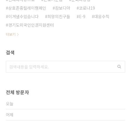
상호존중릴레이캠페인
캄보디아
코로나19
이겨낼수있습니다
희망의친구들
E-9
대응수칙
경기도외국인인권지원센터
더보기
검색
전체 방문자
오늘
어제