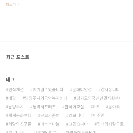
불요불급한 외출 자제 ➋ (부득이한
더보기
외출 시) 실내 상시 마스크 착용, 다른
사람과 거리두기, 손씻기 등 방문 장
소 및 동선 별로 생활방역 수칙 철저
히 준수 공통 ㅇ 실내 및 2m 이상 거
리 유지가 어려운 실외에서 마스크
착용 * 마스크 착용 의무화 및 과태료
부과 대상 시설은 별도 확인 ㅇ 필수
적인 경우가 아닌 불요불급한 외출
최근 포스트
자제, 비대면·비접촉으로 모임‧행
사 진행 ㅇ 발열, 호흡기 증상 등 의심
증상이 있는 경우, 선별진료소를 방
문하여 검사 ㅇ 타인과 접촉 최소화
태그
및 사람 많은 다중이용시설 이용 자
제 1. 숙소에서 생활 할 때 “숙소에서
인식개선
이겨낼수있습니다
문화다양성
감사합니다
모임없이 안전하게 즐기세요!” ㅇ 연
말·연시 기간은 소규모로 보내기 ㅇ
네팔
남양주시외국인복지센터
경기도외국인인권지원센터
손이 많이 닿는 곳(리..
남양주시
통역서포터즈
한국어교실
E-9
동아리
세계문화여행
근로기준법
캄보디아
이주민
희망의친구들
마스크나눔
고맙습니다
연대와사랑으로
코로나19
샬롬희망학교
차별과혐오를넘어