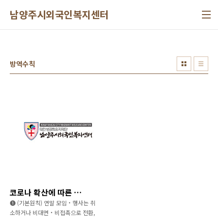
본문 바로가기
남양주시외국인복지센터
방역수칙
코로나 확산에 따른 방역안내
➊ (기본원칙) 연말 모임‧행사는 취
소하거나 비대면‧비접촉으로 전환,