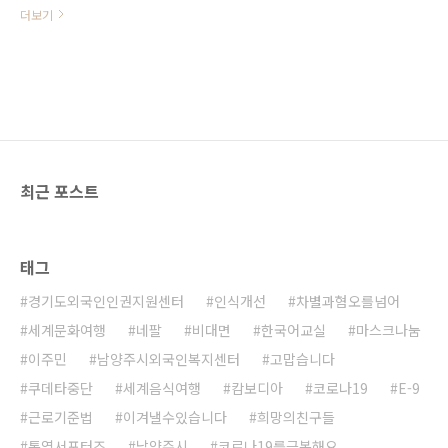
다. 산타할아버지는 누구도 차별하지
더보기
않습니다. 그래서 울지만 않으면 됩
니다. ^^ 크리스마스의 사랑이 온누
리에 퍼져 우리 아이들이 꿈꾸는 그
런 세상이 하루 빨리 앞당겨지기를
소망합니다.
최근 포스트
태그
경기도외국인인권지원센터
인식개선
차별과혐오를넘어
세계문화여행
네팔
비대면
한국어교실
마스크나눔
이주민
남양주시외국인복지센터
고맙습니다
쿠데타중단
세계음식여행
캄보디아
코로나19
E-9
근로기준법
이겨낼수있습니다
희망의친구들
통역서포터즈
남양주시
코로나19를극복해요