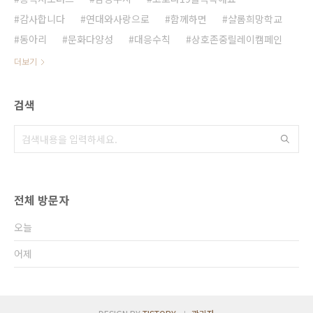
감사합니다
연대와사랑으로
함께하면
샬롬희망학교
동아리
문화다양성
대응수칙
상호존중릴레이캠페인
더보기
검색
전체 방문자
오늘
어제