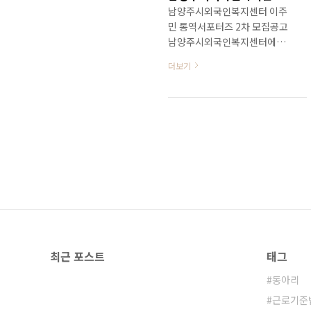
남양주시외국인복지센터 이주
민 통역서포터즈 2차 모집공고
남양주시외국인복지센터에서
는 의료, 체류, 임금체불 등 어려
더보기
움을 겪는 이주민들을 위해 신
속하고 원활한 통역서비스를 지
원, 제공하기 위해 이주민 통역
서포터즈를 모집하고자 합니다.
▶ 모집분야 : 이주민 통역서포
터즈 활동가 2명(네팔, 캄보디
아) ▶ 모집기간 : 2020. 07.
07(화) ~ 07. 13일(월) 오후6시
까지 (7일간) ▶ 지원요건 - 합
법적인 한국 체류기간 2년 이상
결혼이민자, 영주권자, 귀화자
등 - 한국어능력 ① 한국어능력
최근 포스트
태그
시험 4급 또는 법무부 사회통합
프로그램 4단계 이수자 ② 한국
동아리
어능력시험 3급(사회통합프로
근로기준
그램 3단계) 보유자이면서 외국