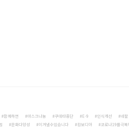
함께하면
마스크나눔
쿠데타중단
E-9
인식개선
네팔
법
문화다양성
이겨낼수있습니다
캄보디아
코로나19를극복