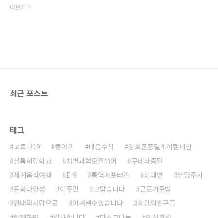
으로 즐거운 시간을 가지게 됩니다.
더보기
코로나19로 모두가 움츠러 들고 있
는 지금! 당당하게 어깨펴고 친구들
과 함께 게임으로 공부합니다! 프로
그램을 진행해주시는 미래에듀사회
적협동조합에 감사드립니다. ^^
최근 포스트
태그
코로나19
동아리
대응수칙
상호존중릴레이캠페인
샬롬희망학교
차별과혐오를넘어
쿠데타중단
세계음식여행
E-9
통역서포터즈
비대면
남양주시
문화다양성
이주민
고맙습니다
근로기준법
연대와사랑으로
이겨낼수있습니다
희망의친구들
함께하면
감사합니다
마스크나눔
인식개선