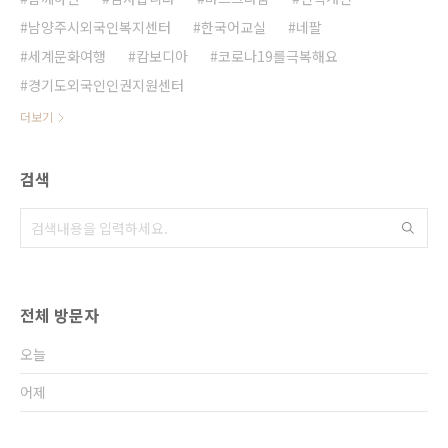
남양주시외국인복지센터
한국어교실
네팔
세계문화여행
캄보디아
코로나19를극복해요
경기도외국인인권지원센터
더보기
검색
전체 방문자
오늘
어제