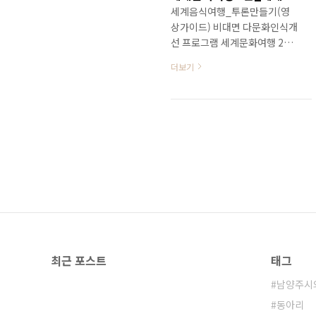
세계음식여행_투론만들기(영
상가이드) 비대면 다문화인식개
선 프로그램 세계문화여행 2탄
세계음식여행 투론만들기 가이
더보기
드 영상입니다. 참고하세요 ^^
www.shalomhouse.kr
최근 포스트
태그
남양주시
동아리