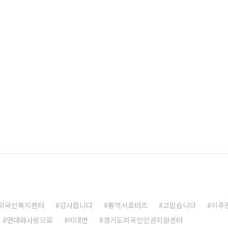
외국인복지센터
감사합니다
통역서포터즈
고맙습니다
이주
연대와사랑으로
비대면
경기도외국인인권지원센터