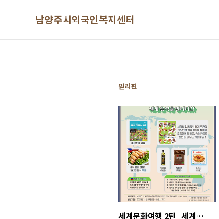
본문 바로가기
남양주시외국인복지센터
필리핀
세계문화여행 2탄_세계음식~신청하세요!