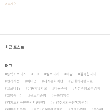
세계가 몸살을 앓고 있는 가운데에서
더보기
도 함께 살고자 하는 이들이 있어 아
직 세상은 살 맛나는 공간임에 틀림
없습니다. 그 꿈을 꾸며 사는 사람들!
방글라데시 희망의다리 친구들과 함
께 서로 협력하기 위한 협약식이 오
늘(2월 4일) 온라인으로 펼쳐졌습니
다. 온라인 중계가 익숙치 않고 기술
도 장비도 좋지 못한 상황에서 어설
최근 포스트
프게 치루어진 협약식이었지만 마음
만큼은 최고였습니다. 이제 시작입니
다. 여럿이 꾸는 꿈은 현실이라는 믿
음을 가슴에 품고 이제 우리 모두가
태그
희망의다리가 될 수 있도록 최선을
다하고자 합니다. 여러분도 함께 해
통역서포터즈
E-9
캄보디아
네팔
감사합니다
주세요!
인식개선
비대면
세계문화여행
연대와사랑으로
코로나19
샬롬희망학교
대응수칙
차별과혐오를넘어
고맙습니다
근로기준법
문화다양성
경기도외국인인권지원센터
남양주시외국인복지센터
희망의친구들
코로나19를극복해요
쿠데타중단
동아리