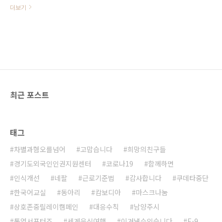
더보기
최근 포스트
태그
차별과혐오를넘어
고맙습니다
희망의친구들
경기도외국인인권지원센터
코로나19
함께하면
인식개선
네팔
근로기준법
감사합니다
쿠데타중단
한국어교실
동아리
캄보디아
마스크나눔
상호존중릴레이캠페인
대응수칙
남양주시
통역서포터즈
세계음식여행
이겨낼수있습니다
E-9