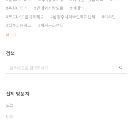
문화다양성
연대와사랑으로
비대면
코로나19를극복해요
남양주시외국인복지센터
이주민
샬롬희망학교
세계문화여행
더보기
검색
전체 방문자
오늘
어제