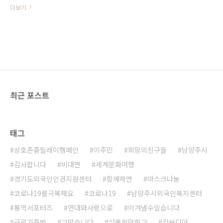
세계가 몸살을 앓고 있는 가운데에서
더보기
도 함께 살고자 하는 이들이 있어 아
직 세상은 살 맛나는 공간임에 틀림
없습니다. 그 꿈을 꾸며 사는 사람들!
방글라데시 희망의다리 친구들과 함
께 서로 협력하기 위한 협약식이 오
늘(2월 4일) 온라인으로 펼쳐졌습니
다. 온라인 중계가 익숙치 않고 기술
도 장비도 좋지 못한 상황에서 어설
최근 포스트
프게 치루어진 협약식이었지만 마음
만큼은 최고였습니다. 이제 시작입니
다. 여럿이 꾸는 꿈은 현실이라는 믿
음을 가슴에 품고 이제 우리 모두가
태그
희망의다리가 될 수 있도록 최선을
다하고자 합니다. 여러분도 함께 해
상호존중릴레이캠페인
이주민
희망의친구들
남양주시
주세요!
감사합니다
비대면
세계문화여행
경기도외국인인권지원센터
함께하면
마스크나눔
코로나19를극복해요
코로나19
남양주시외국인복지센터
통역서포터즈
연대와사랑으로
이겨낼수있습니다
근로기준법
고맙습니다
샬롬희망학교
캄보디아