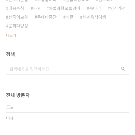
대응수칙
E-9
차별과혐오를넘어
동아리
인식개선
한국어교실
쿠데타중단
네팔
세계음식여행
문화다양성
더보기
검색
전체 방문자
오늘
어제