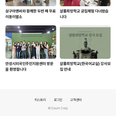
삼구아앤씨와 함께한 두번 째 무료
샬롬희망학교 궁집체험 다녀왔습
이동이발소
니다
안성시외국인주민지원센터 방문
샬롬희망학교(한국어교실) 강사모
을 환영합니다
집 안내
의안내
티스토리
로그인
고객센터
© Daum Corp.