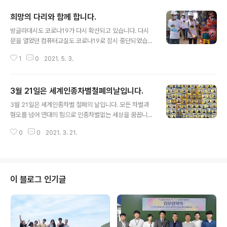
희망의 다리와 함께 합니다.
글 내용
방글라데시도 코로나19가 다시 확산되고 있습니다. 다시
문을 열었던 컴퓨터교실도 코로나19로 잠시 중단되었습니
다. 세상이 코로나19로 시름 시름 앓고 있지만, 그 와중에
1
0
2021. 5. 3.
서도 열심히 이웃을 돌보며 함께 살아가고자 노력하는 사
람들이 있습니다. 그 마음이 우리와 다르지 않습니다. 말리
롱바자르와 이오종하위지구 주변에서 희망의 다리 봉사단
3월 21일은 세계인종차별철폐의날입니다.
은 코로나19을 이겨내기 위한 캠페인을 펼쳤습니다. 마스
글 내용
크 착용 캠페인과 마스크 나눔, 예방을 위한 위생교육, 소독
3월 21일은 세계인종차별 철폐의 날입니다. 모든 차별과
등 활동을 진행하였습니다. 어려운 상황이지만, 우리의 연
혐오를 넘어 연대의 힘으로 인종차별없는 세상을 꿈꿉니
대로 이 또한 이겨낼 수 있음을 믿고 있습니다. 희망의 다리
다. 혼자 꾸는 꿈은 한낯 꿈에 불과하지만 여럿이 꾸는 꿈은
와 함께 합니다. [희망의다리 페이스북] https://www.fac
0
0
2021. 3. 21.
현실이 됩니다. 우리 주변의 이주민들의 목소리에 귀기우
ebook.com/asharsetu
려 주세요! 차별없는 세상은 우리 모두의 세상입니다.
이 블로그 인기글