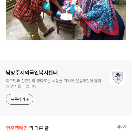
로그 정보
남양주시외국인복지센터
이주민과 선주민의 평화로운 세상을 위하여 샬롬의집이 평화
의 인사를 나눕니다.
구독하기
더보기
연중캠페인
의 다른 글