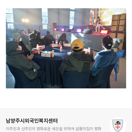
로그 정보
남양주시외국인복지센터
이주민과 선주민의 평화로운 세상을 위하여 샬롬의집이 평화