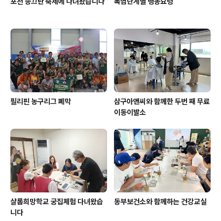
포천 송끄란 축제에 다녀왔습니다
폭염단계별 행동요령
필리핀 농구리그 폐막
삼구아앤씨와 함께한 두번 째 무료
이동이발소
샬롬희망학교 궁집체험 다녀왔습
동부보건소와 함께하는 건강교실
니다