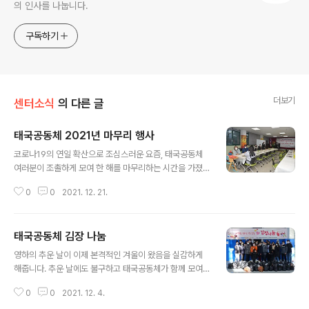
의 인사를 나눕니다.
구독하기
더보기
센터소식
의 다른 글
태국공동체 2021년 마무리 행사
글 내용
코로나19의 연일 확산으로 조심스러운 요즘, 태국공동체
여러분이 조촐하게 모여 한 해를 마무리하는 시간을 가졌
습니다. 더불어 남양주경찰서와 함께 하는 범죄예방교육도
0
0
2021. 12. 21.
받았습니다. 다행이 백신도 모두 맞은 상태이고, 강화된 방
역지침을 준수하며 모임을 가졌습니다. 코로나19가 좀처
럼 사라질 기세가 아니라 다가올 내년이 참으로 걱정스럽
태국공동체 김장 나눔
습니다. 하지만 우리는 멈추거나 좌절하지 않습니다. 함께
글 내용
나누며 새로운 새해를 희망차게 맞이 할 것입니다. 오늘 태
영하의 추운 날이 이제 본격적인 겨울이 왔음을 실감하게
국공동체 모임이 그 출발점이 되기를 희망해봅니다.
해줍니다. 추운 날에도 불구하고 태국공동체가 함께 모여
김장을 담구었습니다. 맛있는 보쌈도 빠질 수 없죠! 함께하
0
0
2021. 12. 4.
는 내내 웃음 소리가 멈추지 않았습니다. 나눔은 추위도 이