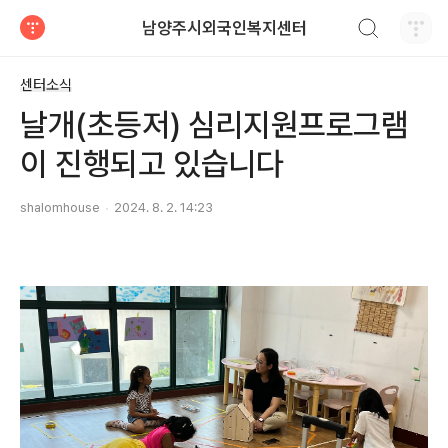
검색하기
남양주시외국인복지센터
티스토리
센터소식
날개(초등저) 심리지원프로그램
이 진행되고 있습니다
shalomhouse
2024. 8. 2. 14:23