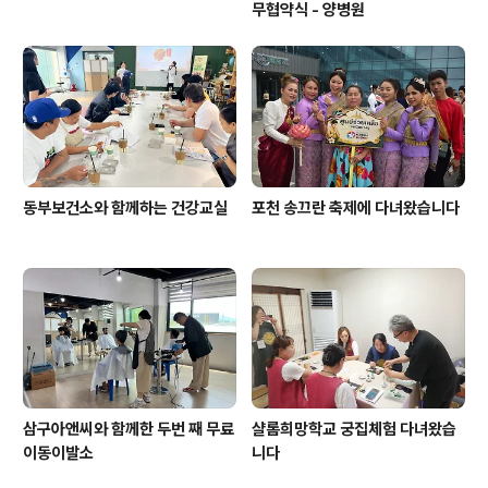
무협약식 - 양병원
동부보건소와 함께하는 건강교실
포천 송끄란 축제에 다녀왔습니다
삼구아앤씨와 함께한 두번 째 무료
샬롬희망학교 궁집체험 다녀왔습
이동이발소
니다