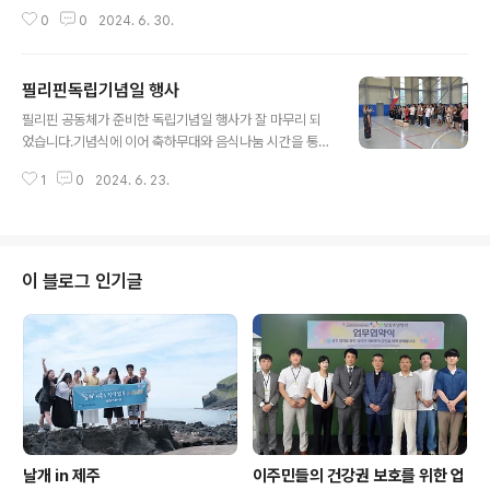
립니다.모두가 아프지 않고 건강하게 삶을 영위할 수 있도
0
0
2024. 6. 30.
록저희도 함께하겠습니다.
필리핀독립기념일 행사
글 내용
필리핀 공동체가 준비한 독립기념일 행사가 잘 마무리 되
었습니다.기념식에 이어 축하무대와 음식나눔 시간을 통해
독립을 자축하고자긍심을 느낄 수 있는 하루였습니다. 먼
1
0
2024. 6. 23.
타국에 있으면 자신의 나라가더 생각난다고 합니다. 오늘
같은 특별한 날이면 더 그렇겠지요!그리운 가족과 함께 행
복하게 다시 만날 날을 기약하며오늘 독립기념일 행사를
통해 독립의 의미를 되새기고 새로운 희망을꿈꾸는 기회가
되었기를 희망해 봅니다.필리핀 독립기념일을 다시 한번
이 블로그 인기글
진심으로 축하드립니다.
날개 in 제주
이주민들의 건강권 보호를 위한 업