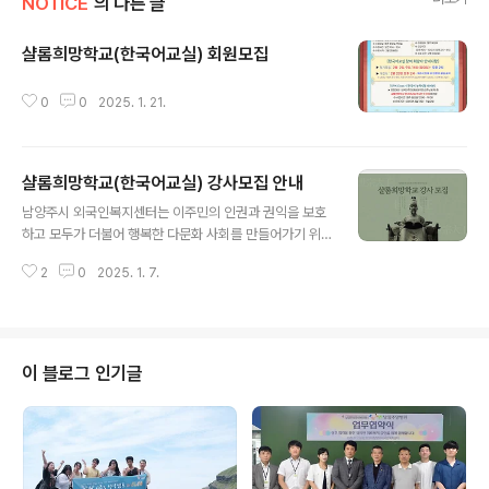
NOTICE
의 다른 글
샬롬희망학교(한국어교실) 회원모집
글 내용
0
0
2025. 1. 21.
샬롬희망학교(한국어교실) 강사모집 안내
글 내용
남양주시 외국인복지센터는 이주민의 인권과 권익을 보호
하고 모두가 더불어 행복한 다문화 사회를 만들어가기 위
해 노력하고 있는 기관으로 경기도와 남양주시의 지원으로
2
0
2025. 1. 7.
외국인주민 한국어교육 프로그램을 진행하고 있습니다. 외
국인주민 한국어교육 프로그램을 운영하고 있는 남양주시
외국인복지센터에서 최근 한국어교육을 필요로하는 외국
인주민의 수요 증가에 맞춰 기초 초급 수준의 특별반을 운
영하고자 하며 이를 맡아 한국어교육을 수행할 역량 있는
이 블로그 인기글
강사를 모집하니 많은 참여 바랍니다.1. 모집개요모집 분야
∙외국인주민 대상 한국어교육(기초, 초급 과정 )모집 인원∙
2명(기초반 1명, 초급반 1명)강의 기간및 시간∙2025년 2
월 ~ 2025년 12월 (11개월) 기초2반: 매주 일요일 14:0
0 ~ 16:00 초급1반: 매..