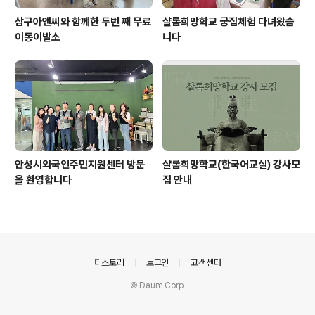
삼구아앤씨와 함께한 두번 째 무료
샬롬희망학교 궁집체험 다녀왔습
이동이발소
니다
안성시외국인주민지원센터 방문
샬롬희망학교(한국어교실) 강사모
을 환영합니다
집 안내
의안내
티스토리
로그인
고객센터
© Daum Corp.