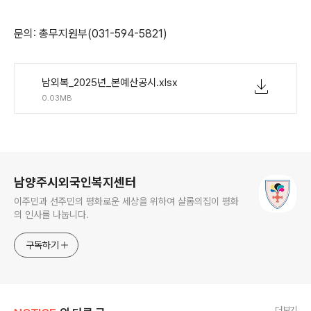
문의: 총무지원부(031-594-5821)
남외복_2025년_본예산공시.xlsx
0.03MB
로그 정보
남양주시외국인복지센터
이주민과 선주민의 평화로운 세상을 위하여 샬롬의집이 평화
의 인사를 나눕니다.
구독하기
더보기