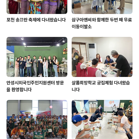
포천 송끄란 축제에 다녀왔습니다
삼구아앤씨와 함께한 두번 째 무료
이동이발소
안성시외국인주민지원센터 방문
샬롬희망학교 궁집체험 다녀왔습
을 환영합니다
니다