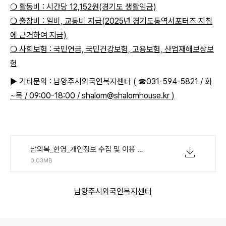
❍ 활동비 : 시간당 12,152원(경기도 생활임금)
❍ 출장비 : 일비, 교통비 지급(2025년 경기도통역서포터즈 지침
에 근거하여 지급)
❍ 사회보험 : 국민연금, 국민건강보험, 고용보험, 산업재해보상보
험
▶ 기타문의 : 남양주시외국인복지센터 ( ☎031-594-5821 / 화
~목 / 09:00-18:00 /
shalom@shalomhouse.kr
)
남외복_한영_개인정보 수집 및 이용 제공 동의서.hwp
0.03MB
남양주시외국인복지센터
로그 정보