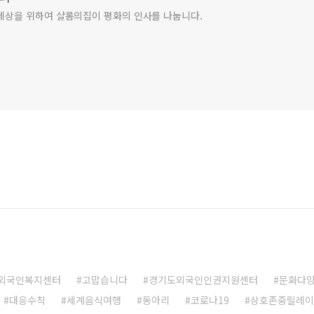
세상을 위하여 샬롬의집이 평화의 인사를 나눕니다.
외국인복지센터
고맙습니다
경기도외국인인권지원센터
문화다
대응수칙
세계음식여행
동아리
코로나19
상호존중릴레이