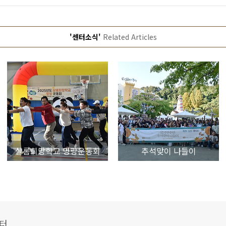
'센터소식'
Related Articles
샬롬희망학교 명랑운동회
추석맞이 나들이
터