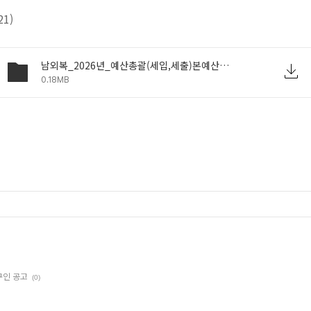
1)
남외복_2026년_예산총괄(세입,세출)본예산공시.pdf
0.18MB
구인 공고
(0)