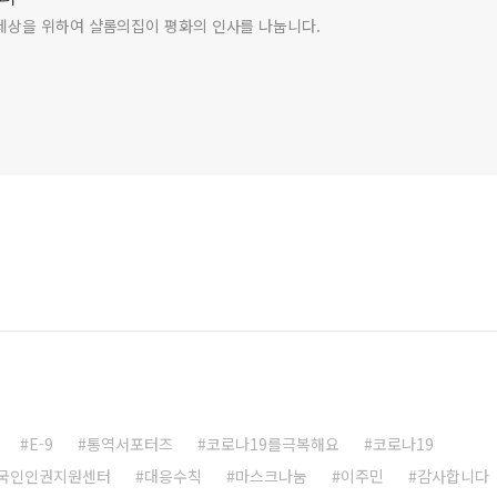
세상을 위하여 샬롬의집이 평화의 인사를 나눕니다.
E-9
통역서포터즈
코로나19를극복해요
코로나19
국인인권지원센터
대응수칙
마스크나눔
이주민
감사합니다