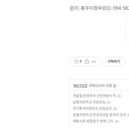
문의: 총무지원부(031-594-582
1
구독하기
'
NOTICE
' 카테고리의 다른 글
겨울철 한파주의 안전예방수칙
(0)
샬롬희망학교 회원모집
(0)
경기통역서포터즈 모집공고
(0)
샬롬희망학교 한국어교실 한국어 강사 
채용서류 반환청구 관련 고지
(0)