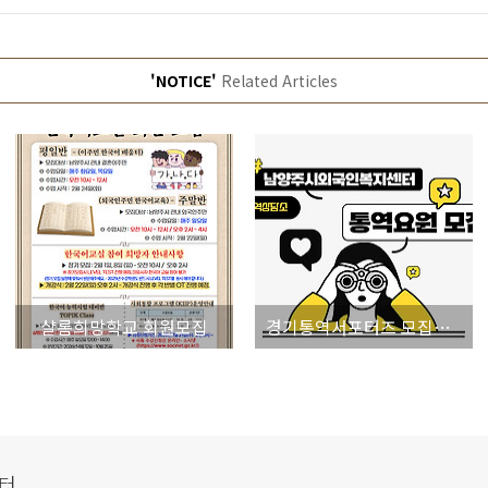
'NOTICE'
Related Articles
샬롬희망학교 회원모집
경기통역서포터즈 모집공고
터