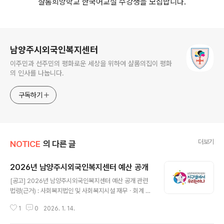
샬롬희망학교 한국어교실 수강생을 모집합니다.
로그 정보
남양주시외국인복지센터
이주민과 선주민의 평화로운 세상을 위하여 샬롬의집이 평화
의 인사를 나눕니다.
구독하기
더보기
NOTICE
의 다른 글
2026년 남양주시외국인복지센터 예산 공개
글 내용
[공고] 2026년 남양주시외국인복지센터 예산 공개 관련
법령(근거) : 사회복지법인 및 사회복지시설 재무ㆍ회계 규
칙 제10조(예산의 편성 및 결정절차)의거 2026년 남양주
1
0
2026. 1. 14.
시외국인복지센터 예산을 붙임과 같이 공고합니다.문의:
총무지원부(031-594-5821)