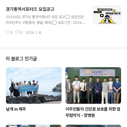
경기통역서포터즈 모집공고
글 내용
2026년도 경기도 통역서포터즈 모집 공고◯ 모집인원 :
외국인주민 3명(중국, 몽골, 태국)◯ 모집기간 : 2026.1.
9. ~ 2026.1.24. 오후 6시까지(15일간)◯ 활동기간 : 2
0
0
2026. 1. 8.
026.2.1.~2026.12.31※ 활동 기간은 협의하여 일정 조율
가능◯ 자격요건 ※1), 2)를 모두 충족해야 함1) 합법적인
한국 체류기간 2년 이상 결혼이민자, 영주권자, 귀화자 등
(경기도 거주)2) 한국어능력(①~③ 중 하나에 해당하면
됨)⓵ 한국어능력시험 3급 또는 법무부 사회통합프로그램
이 블로그 인기글
3단계 보유자⓶ 외국인주민 관련 기관에서 업무 경력이 2
년 이상인 자⓷ 국내 거주기간 7년 이상으로 남양주시외국
인복지센터에서 한국어 소통 및 통역서비스가 충분히 가능
하다고 인정이 되는 자(국내 활동 이력(경력)과 한국어 ..
날개 in 제주
이주민들의 건강권 보호를 위한 업
무협약식 - 양병원