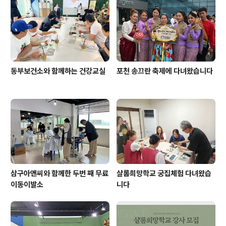
동부보건소와 함께하는 건강교실
포천 송끄란 축제에 다녀왔습니다
삼구아앤씨와 함께한 두번 째 무료
샬롬희망학교 궁집체험 다녀왔습
이동이발소
니다