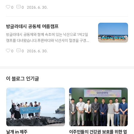
의 외국인복지센터인 남양주시의 사례를 공유하고같은 경
0
0
2026. 6. 30.
기도 권에서 서로 협력하기 위한 노력의 일환으로 귀한 발
걸음을 해주셨습니다.이주민과 함께하는 길이 결코 쉽지는
않지만 이렇게 함께 동행하는 이들이 있으니한 걸음씩 나
방글라데시 공동체 여름캠프
아갈 수 있다고 생각합니다. 어렵고 험한 길! 서로 어깨동무
글 내용
하며잘 헤쳐나갈 수 있기를 기대합니다. 귀한 걸음 감사드
방글라데시 공동체와 함께 속초에 있는 낙산으로 1박2일
립니다!
캠프를 다녀왔습니다.푸른바다와 낙산사의 절경을 구경하
며 그동안 쉽지않은 이주생황의 피곤함을달래는 시간을 가
0
0
2026. 6. 30.
졌습니다. 바다를 보고싶다는 것은 그만큼 삶의 지쳤다는
뜻이라고하는데 언어도 문화도 다른 이주생활이 결코 쉽지
는 않겠지요! 우리는 상상조차할 수 없는 어려움 속에서도
꿋꿋이 자신의 삶을 지켜가는 힘은 아마도가족을 향한 책
임과 사랑 때문일 것입니다. 모처럼의 여행이그 간 지치고
이 블로그 인기글
힘든 시간을 잠시 털어내고 새로운 에너지로 충전되었기를
희망해봅니다.
날개 in 제주
이주민들의 건강권 보호를 위한 업