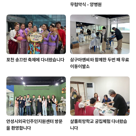
무협약식 - 양병원
포천 송끄란 축제에 다녀왔습니다
삼구아앤씨와 함께한 두번 째 무료
이동이발소
안성시외국인주민지원센터 방문
샬롬희망학교 궁집체험 다녀왔습
을 환영합니다
니다