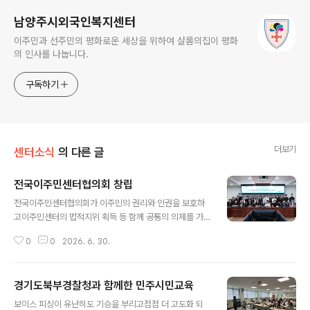
남양주시외국인복지센터
이주민과 선주민의 평화로운 세상을 위하여 샬롬의집이 평화
의 인사를 나눕니다.
구독하기
더보기
센터소식
의 다른 글
전국이주민센터협의회 창립
글 내용
전국이주민센터협의회가 이주민의 권리와 인권을 보호하
고이주민센터의 법적지위 획득 등 함께 공통의 의제를 가
지고 연대할 수 있는 전국단위의협의회가 창립하게 되었습
0
0
2026. 6. 30.
니다. 남양주시외국인복지센터도 일원을 활동하며이주민
들의 실질적인 지원을 위한 연대의 장에 함께하였습니다.
협의회가 앞으로 이주민의 권익보호는 물론 선주민과의 통
경기도북부경찰청과 함께한 민주시민교육
합을 위한활동으로 성장해나가길 기원합니다.
글 내용
보이스 피싱이 유난히도 기승을 부리고점점 더 고도화 되