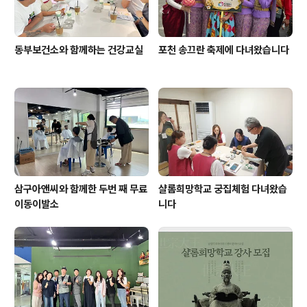
동부보건소와 함께하는 건강교실
포천 송끄란 축제에 다녀왔습니다
삼구아앤씨와 함께한 두번 째 무료
샬롬희망학교 궁집체험 다녀왔습
이동이발소
니다