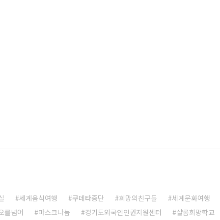
실
세계음식여행
쿠데타중단
희망의친구들
세계문화여행
오를넘어
마스크나눔
경기도외국인인권지원센터
샬롬희망학교