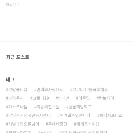
4년 10개월 동안 근무 후 4.14~8.31
더보기
사이 체류·취업활동기간이 만료되는
외국인근로자 중 - 출국기한 유예 중
이거나, 아직 취업활동기간이 만료되
지 않은 자의 경우 신청일 기준 미취
업 상태인 자 * 미등록체류자 및 마지
막 근무 사업장이 농축산업(E-9-3)
및 어업(E-9-4)인 자는 제외 □ 허용
분야 및 기간 ㅇ (근무분야·지역) 계
최근 포스트
절근로가 허용되는 농·어업 분야, 40
개 지역 ㅇ (근무기간) ‘20.8.24부터
’20.10.31 사이에 시작하여 30일,
60일, 90일 중 월 단위로 선택하여
태그
연속 근무 □ 근무조건 ◦ (임금) 최
저임금법상의 최저임금 이상 지급 ◦
고맙습니다
연대와사랑으로
코로나19를극복해요
(보험) 산업재해보험 적용(※ 농어가
에서 의무적으로 가입함..
남양주시
코로나19
비대면
이주민
캄보디아
마스크나눔
희망의친구들
샬롬희망학교
남양주시외국인복지센터
이겨낼수있습니다
통역서포터즈
차별과혐오를넘어
쿠데타중단
세계음식여행
세계문화여행
동아리
경기도외국인인권지원센터