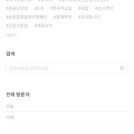
문화다양성
E-9
한국어교실
네팔
인식개선
상호존중릴레이캠페인
함께하면
감사합니다
근로기준법
대응수칙
더보기
검색
전체 방문자
오늘
어제