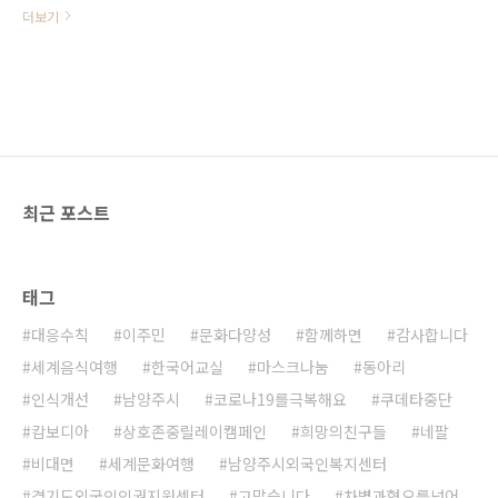
이주민들을 위해 신속하고 원활한 통
더보기
역서비스를 지원, 제공하기 위해 이
주민 통역서포터즈를 모집하고자 합
니다. ▶ 모집분야 : 이주민 통역서포
터즈 활동가 4명(태국, 네팔, 몽골, 중
국) ▶ 모집기간 : 2021. 1. 13(수) ~
1. 27일(수) 오후6시까지 (15일간)
▶ 지원요건 : - 합법적인 한국 체류
기간 2년 이상 결혼이민자 등 - 한국
최근 포스트
어능력 ① 한국어능력시험 4급 또는
법무부 사회통합프로그램 4단계 이
수자 ② 한국어능력시험 3급(사회통
합프로그램 3단계) 보유자이거나 외
태그
국인주민 관련 기관 경력이 2년 이상
인 자 - 그밖에 남양주시외국인복지
대응수칙
이주민
문화다양성
함께하면
감사합니다
센터에서 한국어 소통 및 통역서비스
가 충분히 가능하다고 인정이 되는
세계음식여행
한국어교실
마스크나눔
동아리
자 (국내활동이력,경력..
인식개선
남양주시
코로나19를극복해요
쿠데타중단
캄보디아
상호존중릴레이캠페인
희망의친구들
네팔
비대면
세계문화여행
남양주시외국인복지센터
경기도외국인인권지원센터
고맙습니다
차별과혐오를넘어