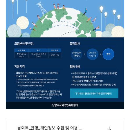
남외복_한영_개인정보 수집 및 이용 제공 동의서.hwp