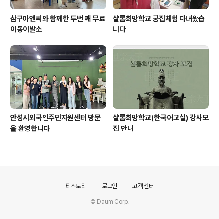
삼구아앤씨와 함께한 두번 째 무료
샬롬희망학교 궁집체험 다녀왔습
이동이발소
니다
안성시외국인주민지원센터 방문
샬롬희망학교(한국어교실) 강사모
을 환영합니다
집 안내
의안내
티스토리
로그인
고객센터
© Daum Corp.