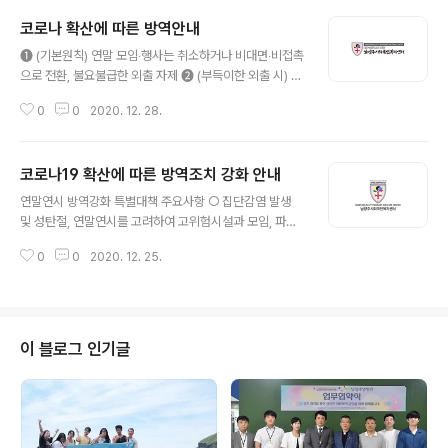
코로나 확산에 따른 방역안내
글 내용
➊ (기본원칙) 연말 모임‧행사는 취소하거나 비대면‧비접촉
으로 전환, 불요불급한 외출 자제 ➋ (부득이한 외출 시) 실
내 상시 마스크 착용, 다른 사람과 거리두기, 손씻기 등 방
0
0
2020. 12. 28.
문 장소 및 동선 별로 생활방역 수칙 철저히 준수 공통 ㅇ
실내 및 2m 이상 거리 유지가 어려운 실외에서 마스크 착
용 * 마스크 착용 의무화 및 과태료 부과 대상 시설은 별도
코로나19 확산에 따른 방역조치 강화 안내
확인 ㅇ 필수적인 경우가 아닌 불요불급한 외출 자제, 비대
글 내용
면·비접촉으로 모임‧행사 진행 ㅇ 발열, 호흡기 증상 등 의
연말연시 방역강화 특별대책 주요사항 ○ 집단감염 발생
심 증상이 있는 경우, 선별진료소를 방문하여 검사 ㅇ 타인
및 성탄절, 연말연시를 고려하여 고위험시설과 모임, 파티
과 접촉 최소화 및 사람 많은 다중이용시설 이용 자제 1. 숙
및 관광, 여행 등에 대해 전국 방역관리를 단기적으로 강화
소에서 생활 할 때 “숙소에서 모임없이 안전하게 즐기세
0
0
2020. 12. 25.
○ 위험도 높은 시설 방역관리 강화 - 요양병원, 종교시설
요!” ㅇ 연말·연시 기간은 소규모로 보내기 ㅇ 손이 많이 닿
등 방역관리 강화 - 취약시설의 외국인근로자 거주지역, 콜
는 곳(리..
센터 등 고위험 사업장에 대한 집중 점검 등 방역관리 철저
○ 성탄절 및 연말연시 모임, 여행 등 최소화 - 5인이상 사
적모임 금지 권고 등 소모임 제한 - 백화점, 겨울스포츠 시
이 블로그 인기글
설, 숙박시설 운영 제한 - 관광명소 출입 제한 Các biện p
háp đặc biệt để tăng cường công tác kiểm dịch t
rong dịp cuối năm và lễ tết ○ Tăng cường quản l
ý kiểm ..