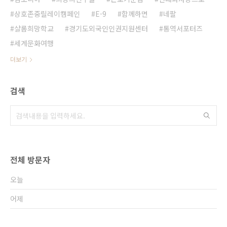
상호존중릴레이캠페인
E-9
함께하면
네팔
샬롬희망학교
경기도외국인인권지원센터
통역서포터즈
세계문화여행
더보기
검색
전체 방문자
오늘
어제