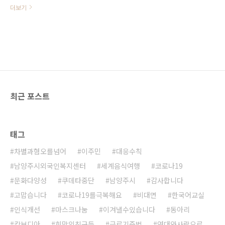
다. 산타할아버지는 누구도 차별하지
더보기
않습니다. 그래서 울지만 않으면 됩
니다. ^^ 크리스마스의 사랑이 온누
리에 퍼져 우리 아이들이 꿈꾸는 그
런 세상이 하루 빨리 앞당겨지기를
소망합니다.
최근 포스트
태그
차별과혐오를넘어
이주민
대응수칙
남양주시외국인복지센터
세계음식여행
코로나19
문화다양성
쿠데타중단
남양주시
감사합니다
고맙습니다
코로나19를극복해요
비대면
한국어교실
인식개선
마스크나눔
이겨낼수있습니다
동아리
캄보디아
희망의친구들
근로기준법
연대와사랑으로