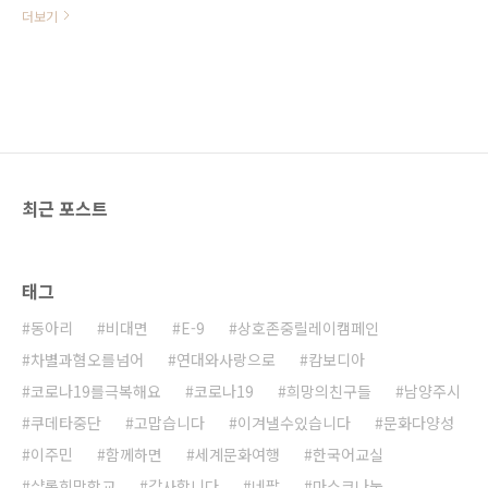
으세요!
더보기
최근 포스트
태그
동아리
비대면
E-9
상호존중릴레이캠페인
차별과혐오를넘어
연대와사랑으로
캄보디아
코로나19를극복해요
코로나19
희망의친구들
남양주시
쿠데타중단
고맙습니다
이겨낼수있습니다
문화다양성
이주민
함께하면
세계문화여행
한국어교실
샬롬희망학교
감사합니다
네팔
마스크나눔