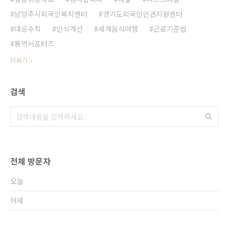
남양주시외국인복지센터
경기도외국인인권지원센터
대응수칙
인식개선
세계음식여행
근로기준법
통역서포터즈
더보기
검색
전체 방문자
오늘
어제