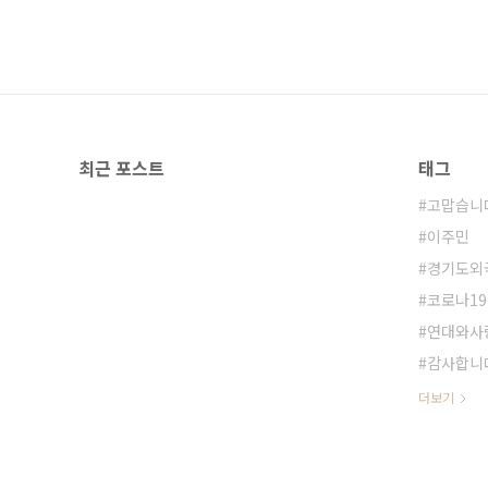
최근 포스트
태그
고맙습니
이주민
경기도외
코로나19
연대와사
감사합니
더보기