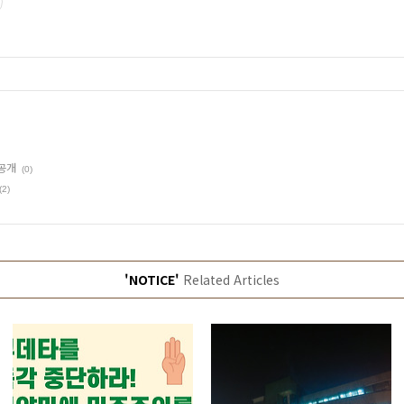
공개
(0)
(2)
'NOTICE'
Related Articles