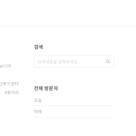
검색
보디아
인복지센터
전체 방문자
동아리
오늘
어제