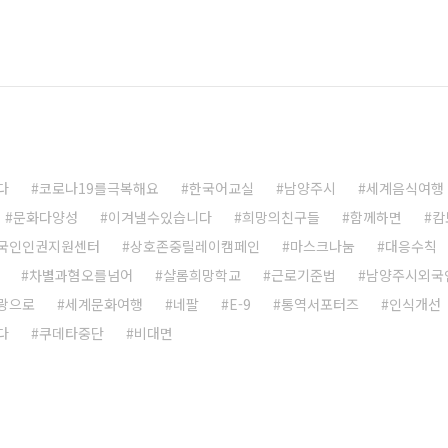
다
코로나19를극복해요
한국어교실
남양주시
세계음식여행
문화다양성
이겨낼수있습니다
희망의친구들
함께하면
캄
국인인권지원센터
상호존중릴레이캠페인
마스크나눔
대응수칙
차별과혐오를넘어
샬롬희망학교
근로기준법
남양주시외국
랑으로
세계문화여행
네팔
E-9
통역서포터즈
인식개선
다
쿠데타중단
비대면