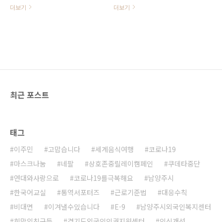
적절히 조정하고, 생활방역 수칙을
더보기
더보기
잘 지키면서 수업을 진행하기로 하였
습니다! 모처럼 만나는 선생님과 친
구들 보며 환히 웃는 모습들을 보면
서, 이렇게 서로 만나는 것이 얼마나
행복한 것인지를 새삼 깨달아 봅니
다. 함께하면 이겨낼 수 있습니다. 어
려운 시기이지만 서로 마음으로 의지
하면서 함께 이겨낼 수 있기를 바래
최근 포스트
봅니다. 건강한 모습으로 뵙게되어
감사합니다. 샬롬희망학교! 아자 아
자 화이팅!!!!!!!!!
태그
이주민
고맙습니다
세계음식여행
코로나19
마스크나눔
네팔
상호존중릴레이캠페인
쿠데타중단
연대와사랑으로
코로나19를극복해요
남양주시
한국어교실
통역서포터즈
근로기준법
대응수칙
비대면
이겨낼수있습니다
E-9
남양주시외국인복지센터
희망의친구들
경기도외국인인권지원센터
인식개선