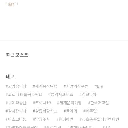
(G-1) 체류자격으로 일정기간 동안
더보기
체류하면서 계절근로로 취업을 할 수
있는 방안이 한시적으로 8.24(월)부
터 시행되어 9.7(월)까지 신청 접수
가 이루어짐을 안내해드렸으나, 계절
근로 취업 신청기간을 9월 30일(수)
까지 연장되었음을 알려드립니다. 나
라별로 안내문이 첨부되어 있으니 참
고하시기 바랍니다.
최근 포스트
태그
고맙습니다
세계음식여행
희망의친구들
E-9
코로나19를극복해요
통역서포터즈
캄보디아
쿠데타중단
코로나19
세계문화여행
한국어교실
감사합니다
샬롬희망학교
동아리
이주민
마스크나눔
남양주시
함께하면
상호존중릴레이캠페인
차별과혐오를넘어
인식개선
연대와사랑으로
네팔