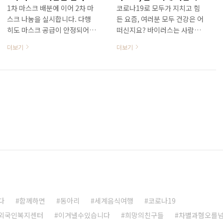
1차 마스크 배분에 이어 2차 마
코로나19로 모두가 지치고 힘
스크 나눔을 실시합니다. 다행
든 요즘, 여러분 모두 건강은 어
히도 마스크 공급이 안정되어
떠신지요? 바이러스는 사람을
조금은 여유롭게 나눔을 실시할
차별하지 않습니다. 하물며 우
더보기
더보기
수 있게되었습니다. 여전히 안
리가 우리를 차별하는 일은 없
심할 단계가 아니고 좀 더 조심
어야 하겠지요? 그런 때문일까
해야 할 시기! 연대와 사랑으로
요? 마스크를 구하기 어려운 요
차별과 혐오를 넘어 함께 이 위
즘 많은 사람들의 수고와 노력
기를 극복해 나갈 수 있기를 기
으로 코로나19의 사각지대에
원합니다. 이미 우리는 함께 이
놓인 이주노동자들에게 나눌 마
겨내고 있습니다. Phân Phối
스크를 지원받아 나누게 되었습
Khẩu Trang Trung tâm
니다. 이 자리를 빌어 마스크를
phúc lợi người nước ngoài
구하기 위해 불철주야 애써주신
thành phố Namyangju đã
남양주시청, 남양주시자원봉사
nhận được hỗ trợ khẩu
센터, (사)한국이주민건강협회
trang để phòng ngừa
희망의친구들 그리고 이주민에
Corona 19 và sẽ phân phát
대하여 함께 걱정하고 관심과
cho những người lao động
애정을 보내주시는 여러분~ 고
다
함께하면
동아리
세계음식여행
코로나19
nhập cư. đối tượng Tất cả
맙습니다. 여러분의 정성을 알
외국인복지센터
이겨낼수있습니다
희망의친구들
차별과혐오를
những người ..
기에 정성스레 포장하여 마스크