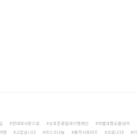
실
연대와사랑으로
상호존중릴레이캠페인
차별과혐오를넘어
여행
고맙습니다
마스크나눔
통역서포터즈
코로나19
이