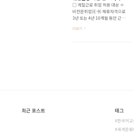
□ 계절근로 취업 허용 대상 ㅇ
비전문취업(E-9) 체류자격으로
3년 또는 4년 10개월 동안 근무
후 4.14~8.31 사이 체류·취업
더보기
활동기간이 만료되는 외국인근
로자 중 - 출국기한 유예 중이거
나, 아직 취업활동기간이 만료
되지 않은 자의 경우 신청일 기
준 미취업 상태인 자 * 미등록체
류자 및 마지막 근무 사업장이
농축산업(E-9-3) 및 어업(E-9-
4)인 자는 제외 □ 허용분야 및
기간 ㅇ (근무분야·지역) 계절
근로가 허용되는 농·어업 분야,
40개 지역 ㅇ (근무기간)
‘20.8.24부터 ’20.10.31 사이에
최근 포스트
태그
시작하여 30일, 60일, 90일 중
월 단위로 선택하여 연속 근무
한국어교
□ 근무조건 ◦ (임금) 최저임금
세계문화
법상의 최저임금 이상 지급 ◦