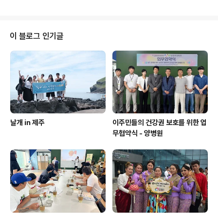
와 센터가 여러분의 위로가 되기를 바라며!!!!
친구들도 만나고 가족들과 소풍도 즐겼습니다. 해가 쨍쨍
내리 쬐었지만, 그래도 모두들 신나고 즐거운 하루였습니
다. 어서 코로나19가 마저 물러나고 함께 신나게 여행을 떠
나는 날이 더 많아지면 좋겠습니다. ^^
이 블로그 인기글
날개 in 제주
이주민들의 건강권 보호를 위한 업
무협약식 - 양병원