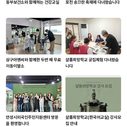
동부보건소와 함께하는 건강교실
포천 송끄란 축제에 다녀왔습니다
삼구아앤씨와 함께한 두번 째 무료
샬롬희망학교 궁집체험 다녀왔습
이동이발소
니다
안성시외국인주민지원센터 방문
샬롬희망학교(한국어교실) 강사모
을 환영합니다
집 안내