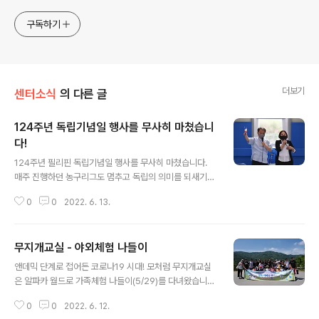
구독하기
더보기
센터소식
의 다른 글
124주년 독립기념일 행사를 무사히 마쳤습니
다!
글 내용
124주년 필리핀 독립기념일 행사를 무사히 마쳤습니다.
매주 진행하던 농구리그도 멈추고 독립의 의미를 되새기는
아주 특별한 시간이었습니다. 각자의 자리에서 일하면서
0
0
2022. 6. 13.
준비한 다채로운 프로그램으로 모두가 행복하고 즐거운 시
간이었습니다. 이번 행사를 위해 샬롬공동체의 수고가 있
었습니다. 그들이 없었다면 이번 행사가 잘 치루어질 수 없
무지개교실 - 야외체험 나들이
었을 것입니다. 이 자리를 빌어 감사의 인사를 전합니다. 대
글 내용
한민국도 식민의 아픔을 공유하고 있는 나라입니다. 그 의
앤데믹 단계로 접어든 코로나19 시대! 모처럼 무지개교실
미가 남다름은 당연합니다. 함께 독립을 축하합니다. 10년
은 알파카 월드로 가족체험 나들이(5/29)를 다녀왔습니
만에 레촌(필리핀식 통돼지 비비큐)을 맛보았다는 어느 필
다. 그동안 몸이 근질근질하였는데 이번 나들이를 통해 스
리핀 분의 후기에 묘한 마음이 들었습니다. 이렇게 공동체
0
0
2022. 6. 12.
트레스 확 날리고 왔습니다. 맛있는 점심도 먹고 여러 동물