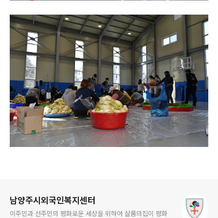
로그 정보
남양주시외국인복지센터
이주민과 선주민의 평화로운 세상을 위하여 샬롬의집이 평화