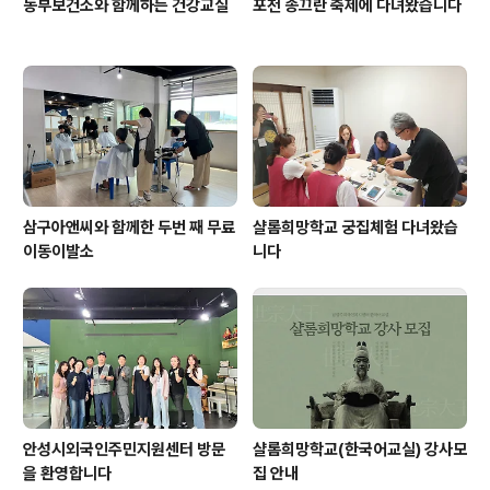
동부보건소와 함께하는 건강교실
포천 송끄란 축제에 다녀왔습니다
삼구아앤씨와 함께한 두번 째 무료
샬롬희망학교 궁집체험 다녀왔습
이동이발소
니다
안성시외국인주민지원센터 방문
샬롬희망학교(한국어교실) 강사모
을 환영합니다
집 안내