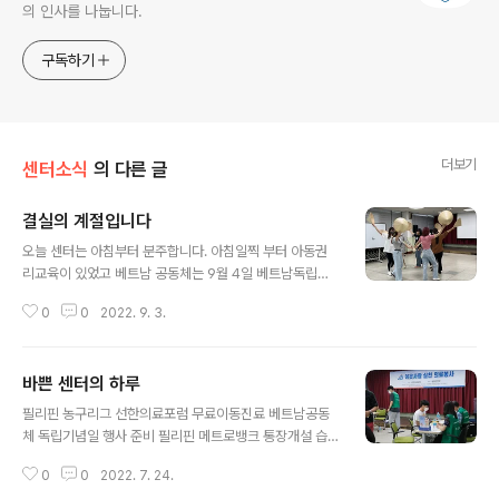
의 인사를 나눕니다.
구독하기
더보기
센터소식
의 다른 글
결실의 계절입니다
글 내용
오늘 센터는 아침부터 분주합니다. 아침일찍 부터 아동권
리교육이 있었고 베트남 공동체는 9월 4일 베트남독립기
념일(9월 2일) 행사를 준비하느라 여념이 없습니다. 새롭
0
0
2022. 9. 3.
게 만들어진 중국공동체는 추석을 준비하는 월병을 만듭니
다. 필리핀공동체는 농구리그를 마무리 짓고 외부에서 열
리는 농구대회 참여를 위해 연습에 땀을 흘리고 있습니다.
바쁜 센터의 하루
맑고 푸른하늘처럼 내일을 준비하는 오늘! 결실의 계절, 가
글 내용
을을 실감하게 하는 날입니다.
필리핀 농구리그 선한의료포럼 무료이동진료 베트남공동
체 독립기념일 행사 준비 필리핀 메트로뱅크 통장개설 습
기 가득한 무더위에도 센터의 바쁜 일상은 지속됩니다!!!!
0
0
2022. 7. 24.