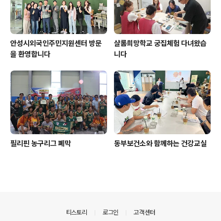
안성시외국인주민지원센터 방문
샬롬희망학교 궁집체험 다녀왔습
을 환영합니다
니다
필리핀 농구리그 폐막
동부보건소와 함께하는 건강교실
의안내
티스토리
로그인
고객센터