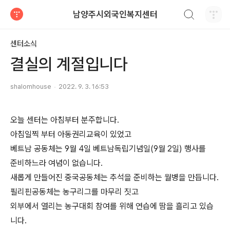
검색하기
남양주시외국인복지센터
티스토리
센터소식
결실의 계절입니다
shalomhouse
2022. 9. 3. 16:53
오늘 센터는 아침부터 분주합니다.
아침일찍 부터 아동권리교육이 있었고
베트남 공동체는 9월 4일 베트남독립기념일(9월 2일) 행사를
준비하느라 여념이 없습니다.
새롭게 만들어진 중국공동체는 추석을 준비하는 월병을 만듭니다.
필리핀공동체는 농구리그를 마무리 짓고
외부에서 열리는 농구대회 참여를 위해 연습에 땀을 흘리고 있습
니다.