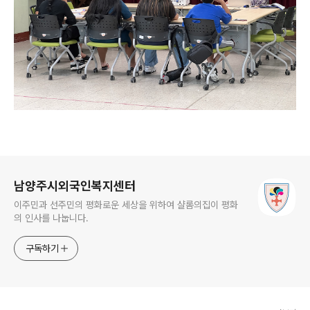
로그 정보
남양주시외국인복지센터
이주민과 선주민의 평화로운 세상을 위하여 샬롬의집이 평화
의 인사를 나눕니다.
구독하기