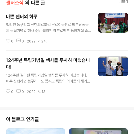
더보기
센터소식
의 다른 글
바쁜 센터의 하루
글 내용
필리핀 농구리그 선한의료포럼 무료이동진료 베트남공동
체 독립기념일 행사 준비 필리핀 메트로뱅크 통장개설 습
기 가득한 무더위에도 센터의 바쁜 일상은 지속됩니다!!!!
0
0
2022. 7. 24.
124주년 독립기념일 행사를 무사히 마쳤습니
다!
글 내용
124주년 필리핀 독립기념일 행사를 무사히 마쳤습니다.
매주 진행하던 농구리그도 멈추고 독립의 의미를 되새기는
아주 특별한 시간이었습니다. 각자의 자리에서 일하면서
0
0
2022. 6. 13.
준비한 다채로운 프로그램으로 모두가 행복하고 즐거운 시
간이었습니다. 이번 행사를 위해 샬롬공동체의 수고가 있
었습니다. 그들이 없었다면 이번 행사가 잘 치루어질 수 없
었을 것입니다. 이 자리를 빌어 감사의 인사를 전합니다. 대
한민국도 식민의 아픔을 공유하고 있는 나라입니다. 그 의
이 블로그 인기글
미가 남다름은 당연합니다. 함께 독립을 축하합니다. 10년
만에 레촌(필리핀식 통돼지 비비큐)을 맛보았다는 어느 필