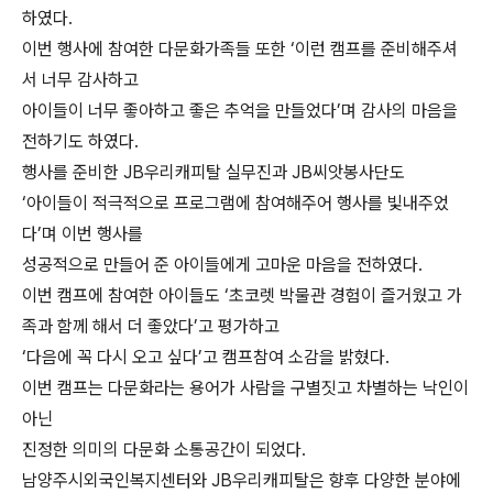
하였다
.
이번 행사에 참여한 다문화가족들 또한
‘
이런 캠프를 준비해주셔
서 너무 감사하고
아이들이 너무 좋아하고 좋은 추억을 만들었다
’
며 감사의 마음을
전하기도 하였다
.
행사를 준비한
JB
우리캐피탈 실무진과
JB
씨앗봉사단도
‘
아이들이 적극적으로 프로그램에 참여해주어 행사를 빛내주었
다
’
며 이번 행사를
성공적으로 만들어 준 아이들에게 고마운 마음을 전하였다
.
이번 캠프에 참여한 아이들도
‘
초코렛 박물관 경험이 즐거웠고 가
족과 함께 해서 더 좋았다
’
고 평가하고
‘
다음에 꼭 다시 오고 싶다
’
고 캠프참여 소감을 밝혔다
.
이번 캠프는 다문화라는 용어가 사람을 구별짓고 차별하는 낙인이
아닌
진정한 의미의 다문화 소통공간이 되었다
.
남양주시외국인복지센터와
JB
우리캐피탈은 향후 다양한 분야에