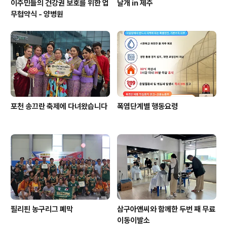
이주민들의 건강권 보호를 위한 업
날개 in 제주
무협약식 - 양병원
포천 송끄란 축제에 다녀왔습니다
폭염단계별 행동요령
필리핀 농구리그 폐막
삼구아앤씨와 함께한 두번 째 무료
이동이발소