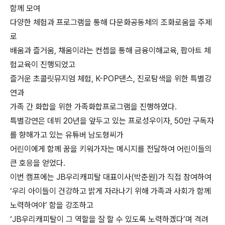
함께 모여
다양한 체험과 프로그램을 통해 다문화공동체의 조화로움을 주제
로
배움과 즐거움
,
채움이라는 컨셉을 통해 금융이해교육
,
팝아트 체
험교육이 진행되었고
즐거운 초콜릿뮤지엄 체험
, K-POP
댄스
,
진로탐색을 위한 특별강
연과
가족 간 화합을 위한 가족화합프로그램을 진행하였다
.
특별강연은 데뷔
20
년을 앞두고 있는 프로성우이자
, 50
만 구독자
를 향해가고 있는 유튜버 남도형씨가
어린이에게 함께 꿈을 키워가자는 메시지를 전달하여 어린이들의
큰 호응을 얻었다
.
이번 캠프에는
JB
우리캐피탈 대표이사(박춘원)가 직접 참여하여
‘
우리 아이들이 건강하고 밝게 자라나기 위해 가족과 사회가 함께
노력하여야
’
함을 강조하고
‘JB
우리캐피탈이 그 역할을 잘 할 수 있도록 노력하겠다
’
며 격려