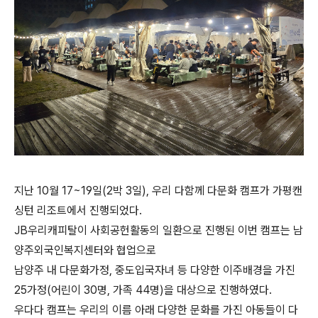
지난
10
월
17~19
일
(2
박
3
일
),
우리 다함께 다문화 캠프가 가평캔
싱턴 리조트에서 진행되었다
.
JB
우리캐피탈이 사회공헌활동의 일환으로 진행된 이번 캠프는 남
양주외국인복지센터와 협업으로
남양주 내 다문화가정
,
중도입국자녀 등 다양한 이주배경을 가진
25
가정
(
어린이
30
명
,
가족
44
명
)
을 대상으로 진행하였다
.
우다다 캠프는 우리의 이름 아래 다양한 문화를 가진 아동들이 다