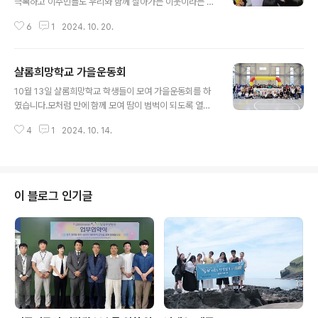
극복하고 이주민들도 우리와 함께 살아가는 이웃이라는 긍
정적 관계형성을 목적으로남양주시 홍유능상점가 상인회
6
1
2024. 10. 20.
가 추진하는 지역상권활성화 행사에 동참하여 이주민 특별
히 이주노동자들에 대한 차별금지와 인식개선을 위한 캠페
인 부스운영를 운영하였습니다.이번 행사는 이주민들에 대
샬롬희망학교 가을운동회
한 차별금지를 위한 인식개선 사진 전시와YES or NO 설
글 내용
문 보드판을 통한 인식 조사, 인식개선을 위한 전단지 배포
10월 13일 샬롬희망학교 학생들이 모여 가을운동회를 하
등다양한 프로그램으로 지역주민과 함께 하였습니다.이번
였습니다.모처럼 만에 함께 모여 땀이 범벅이 되도록 열심
캠페인을 통해 지역주민들과 이주민들이 함께 살아가는친
히 운동회에 참여하였습니다.신나는 댄스에 줄다리기, 이
다문화도시 남양주에 한층 더 가까이 다가서길 기대해봅니
4
1
2024. 10. 14.
어달리기 등등레드팀과 블루팀으로 나뉘어 선의의 경쟁을
다.
하였습니다.항상 즐거운 분들이지만, 이 날따라 얼굴에 웃
음이 정말 아이들처럼 밝고 맑았습니다. 생각해보니 한동
안 운동회 행사가 없었는데 앞으로 1년에 한번은 꼭해야겠
다는생각이 들었습니다. 덩달아 직원들도 신나는 시간이었
이 블로그 인기글
습니다.몸이 튼튼해야 마음도 튼튼해지고, 몸과 마음이 건
강해야 공부도 더 열심히할 수 있는 것이지요! 모처럼 함께
흘린 땀이 이루고자 하는 꿈나무의 밑거름이 되길기대해봅
니다. 아자 아자 화이팅!!!!!'오늘은 저에게 가장 행복한 날입
니다.선생님과 친구들을 만나서 매우 기뻤습니..