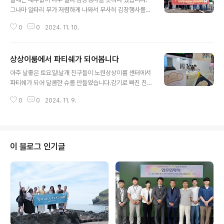
그나마 알타리 무가 저렴하게 나와서 무사히 김장행사를
마무리할 수 있었습니다.마침 날도 아주 좋았네요! 김장하
0
0
2024. 11. 10.
면서 호호 하하 웃음 소리가 센터 전역에퍼졌습니다. 이런
게 행복바이러스이겠지요?내년에는 배추값이 내려서 제대
로 된 김장행사를 할 수 있으면 좋겠습니다.오늘 함께 해주
상상이룸에서 파티쉐가 되어봅니다
신 베트남 공동체 여러분 감사합니다.
글 내용
아주 날좋은 토요일!날개 친구들이 노원상상이룸 센터에서
파티쉐가 되어 달콤한 슈를 만들었습니다.감기로 빠진 친
구때문에 아쉬움이 남긴 하지만...친구 몫까지 열심히 만들
0
0
2024. 11. 9.
었습니다.꿈을 꾼다는 것은 소중한 일입니다.우리 아이들
이 꿈을 꾸고 그 꿈을 이뤄갈 수 있도록우리가 든든한 어깨
가 될 수 있다면그것이 어쩌면 우리가 사는 이유인지도 모
르겠습니다.
이 블로그 인기글