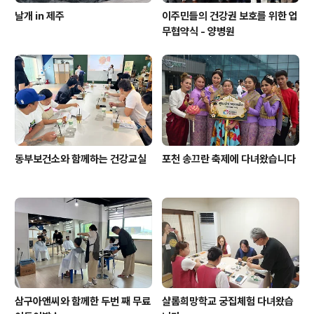
날개 in 제주
이주민들의 건강권 보호를 위한 업
무협약식 - 양병원
동부보건소와 함께하는 건강교실
포천 송끄란 축제에 다녀왔습니다
삼구아앤씨와 함께한 두번 째 무료
샬롬희망학교 궁집체험 다녀왔습