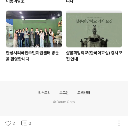
이동이발소
니다
안성시외국인주민지원센터 방문
샬롬희망학교(한국어교실) 강사모
을 환영합니다
집 안내
의안내
티스토리
로그인
고객센터
© Daum Corp.
2
0