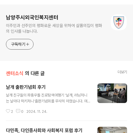
로그 정보
남양주시외국인복지센터
이주민과 선주민의 평화로운 세상을 위하여 샬롬의집이 평화
의 인사를 나눕니다.
구독하기
더보기
센터소식
의 다른 글
날개 출판기념회 후기
글 내용
날개 친구들의 좌충우돌 진로탐색여행기 '날개, 러닝저니
는 날마다 럭키저니'출판기념회를 무사히 마쳤습니다. 여
행에 대한 각자의 소감을 나누고 꿈을 향해 함께날아오르
2
0
2024. 11. 24.
기를 다짐하였습니다. '여행을 하고 기록을 하는 것은 사람
만이 할 수 있는 일임을그래서 우리 친구들의 기록이 참으
로 가치롭고 소중하다'는 축사와 더불어 날개 멘토의따뜻
다민족, 다인종사회와 사회복지 포럼 후기
한 격려, 그리고 친구들의 소중한 추억과 각오를 함께 나누