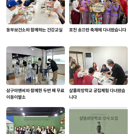
동부보건소와 함께하는 건강교실
포천 송끄란 축제에 다녀왔습니다
삼구아앤씨와 함께한 두번 째 무료
샬롬희망학교 궁집체험 다녀왔습
이동이발소
니다